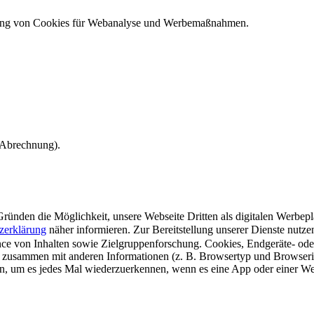
ndung von Cookies für Webanalyse und Werbemaßnahmen.
e Abrechnung).
ünden die Möglichkeit, unsere Webseite Dritten als digitalen Werbeplat
zerklärung
näher informieren.
Zur Bereitstellung unserer Dienste nutz
e von Inhalten sowie Zielgruppenforschung. Cookies, Endgeräte- ode
 zusammen mit anderen Informationen (z. B. Browsertyp und Browserin
n, um es jedes Mal wiederzuerkennen, wenn es eine App oder einer Webs