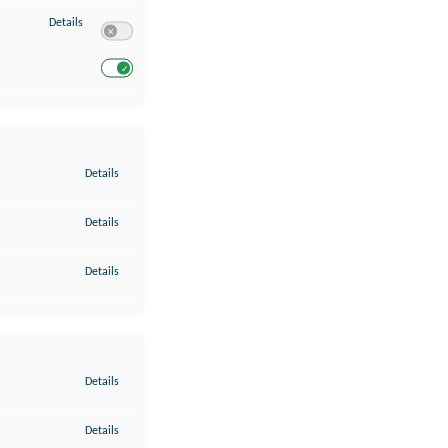
zu Entwicklung und Verbesserung der Angebote
Details
Switch zum Einwilligen bzw. Ablehnen des Dienstes Entwickl
Switch zum Einwilligen bzw. Ablehnen des Dienstes Entwicklu
zu Gewährleistung der Sicherheit, Verhinderung und Aufdeckung v
Details
zu Bereitstellung und Anzeige von Werbung und Inhalten
Details
zu Ihre Entscheidungen zum Datenschutz speichern und übermittel
Details
zu Abgleichung und Kombination von Daten aus unterschiedlichen 
Details
zu Verknüpfung verschiedener Endgeräte
Details