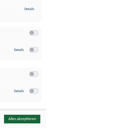
zu Identifikation von Endgeräten anhand automatisch übermittelte
Details
Switch zum Einwilligen bzw. Ablehnen der Kategorie Analyse / 
zu Google Analytics
Details
Switch zum Einwilligen bzw. Ablehnen des Dienstes Google Ana
Switch zum Einwilligen bzw. Ablehnen der Kategorie Sonstige 
zu YouTube
Details
Switch zum Einwilligen bzw. Ablehnen des Dienstes YouTube
Alles akzeptieren