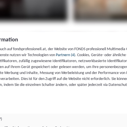
rmation
such auf fondsprofessionell.at, der Website von FONDS professionell Multimedia
ienste nutzen wir Technologien von
Partnern (4)
. Cookies, Geräte- oder ähnliche
entifikatoren, zufällig zugewiesene Identifikatoren, netzwerkbasierte Identifik
en auf Ihrem Gerät gespeichert oder gelesen werden, um Ihre personenbezogen
rte Werbung und Inhalte, Messung von Werbeleistung und der Performance von 
erarbeiten. Dies ist für den Zugriff auf die Website nicht erforderlich. Sie können
, indem Sie die einzelnen Schalter ändern, oder später jederzeit via Datenschu
7)