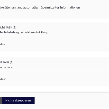
ndgeräten anhand automatisch übermittelter Informationen
icht IAB)
(1)
Fehlerbehebung und Weiterentwicklung
Irland
Impressum
Datenschutzerklärung
Datenschutzeinstellungen
ht IAB)
(1)
nformationen
Irland
ionell
Nichts akzeptieren