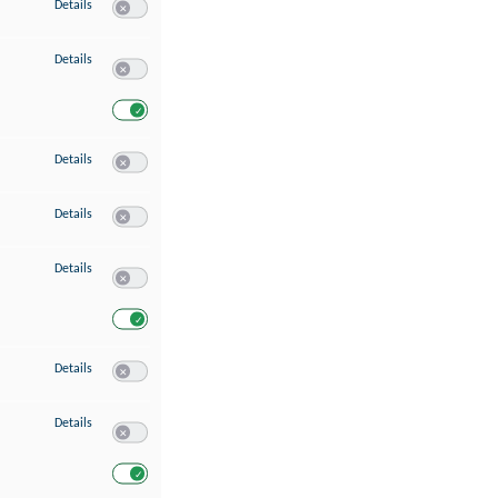
zu Speichern von oder Zugriff auf Informationen auf einem Endgerät
Details
Switch zum Einwilligen bzw. Ablehnen des Dienstes Speichern 
zu Verwendung reduzierter Daten zur Auswahl von Werbeanzeigen
Details
Switch zum Einwilligen bzw. Ablehnen des Dienstes Verwend
Switch zum Einwilligen bzw. Ablehnen des Dienstes Verwendu
zu Erstellung von Profilen für personalisierte Werbung
Details
Switch zum Einwilligen bzw. Ablehnen des Dienstes Erstellung 
zu Verwendung von Profilen zur Auswahl personalisierter Werbung
Details
Switch zum Einwilligen bzw. Ablehnen des Dienstes Verwendun
zu Messung der Werbeleistung
Details
Switch zum Einwilligen bzw. Ablehnen des Dienstes Messung 
Switch zum Einwilligen bzw. Ablehnen des Dienstes Messung d
zu Messung der Performance von Inhalten
Details
Switch zum Einwilligen bzw. Ablehnen des Dienstes Messung 
zu Analyse von Zielgruppen durch Statistiken oder Kombinationen von Dat
Details
Switch zum Einwilligen bzw. Ablehnen des Dienstes Analyse v
Switch zum Einwilligen bzw. Ablehnen des Dienstes Analyse v