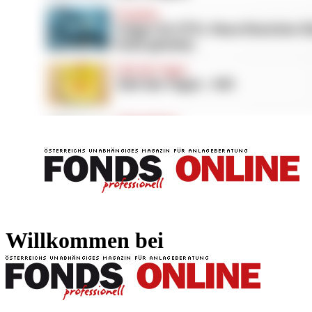
FONDS professionell
FONDS professi
Willkommen bei