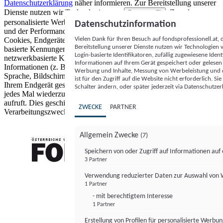
Datenschutzerklärung
näher informieren.
Zur Bereitstellung unserer
Dienste nutzen wir Technologien von
. Zwecke:
Partnern (5)
personalisierte Werbung und Inhalte, Messung von Werbeleistung
Datenschutzinformation
und der Performance von Inhalten sowie Zielgruppenforschung.
Vielen Dank für Ihren Besuch auf fondsprofessionell.at
Cookies, Endgeräte- oder ähnliche Online-Kennungen (z. B. login-
Bereitstellung unserer Dienste nutzen wir Technologien
basierte Kennungen, zufällig generierte Kennungen,
Login-basierte Identifikatoren, zufällig zugewiesene Id
netzwerkbasierte Kennungen) können zusammen mit anderen
Informationen auf Ihrem Gerät gespeichert oder gelese
Informationen (z. B. Browsertyp und Browserinformationen,
Werbung und Inhalte, Messung von Werbeleistung und d
Sprache, Bildschirmgröße, unterstützte Technologien usw.) auf
ist für den Zugriff auf die Website nicht erforderlich. S
Ihrem Endgerät gespeichert oder von dort ausgelesen werden, um es
Schalter ändern, oder später jederzeit via Datenschutzer
jedes Mal wiederzuerkennen, wenn es eine App oder einer Webseite
aufruft. Dies geschieht für einen oder mehrere der hier aufgeführten
ZWECKE
PARTNER
Verarbeitungszwecke.
Allgemein Zwecke
(7)
Speichern von oder Zugriff auf Informationen au
3 Partner
FONDS professionell
Verwendung reduzierter Daten zur Auswahl von
1 Partner
- mit berechtigtem Interesse
1 Partner
Erstellung von Profilen für personalisierte Werbu