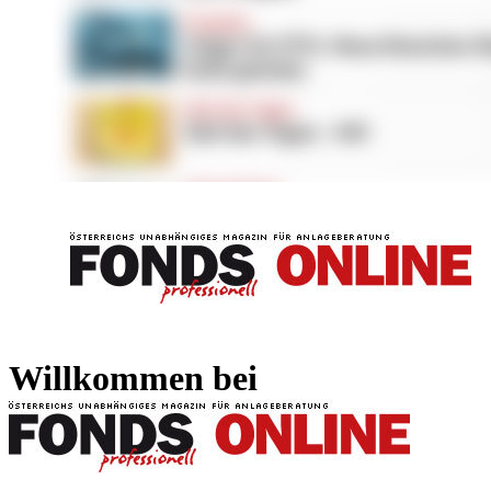
FONDS professionell
FONDS professi
Willkommen bei