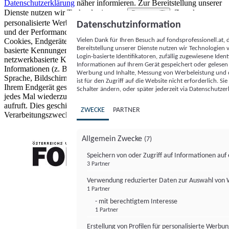
Datenschutzerklärung
näher informieren.
Zur Bereitstellung unserer
Dienste nutzen wir Technologien von
. Zwecke:
Partnern (5)
personalisierte Werbung und Inhalte, Messung von Werbeleistung
Datenschutzinformation
und der Performance von Inhalten sowie Zielgruppenforschung.
Vielen Dank für Ihren Besuch auf fondsprofessionell.at
Cookies, Endgeräte- oder ähnliche Online-Kennungen (z. B. login-
Bereitstellung unserer Dienste nutzen wir Technologien
basierte Kennungen, zufällig generierte Kennungen,
Login-basierte Identifikatoren, zufällig zugewiesene Id
netzwerkbasierte Kennungen) können zusammen mit anderen
Informationen auf Ihrem Gerät gespeichert oder gelese
Informationen (z. B. Browsertyp und Browserinformationen,
Werbung und Inhalte, Messung von Werbeleistung und d
Sprache, Bildschirmgröße, unterstützte Technologien usw.) auf
ist für den Zugriff auf die Website nicht erforderlich. S
Ihrem Endgerät gespeichert oder von dort ausgelesen werden, um es
Schalter ändern, oder später jederzeit via Datenschutzer
jedes Mal wiederzuerkennen, wenn es eine App oder einer Webseite
aufruft. Dies geschieht für einen oder mehrere der hier aufgeführten
ZWECKE
PARTNER
Verarbeitungszwecke.
Allgemein Zwecke
(7)
Speichern von oder Zugriff auf Informationen au
3 Partner
FONDS professionell
Verwendung reduzierter Daten zur Auswahl von
1 Partner
- mit berechtigtem Interesse
1 Partner
Erstellung von Profilen für personalisierte Werbu