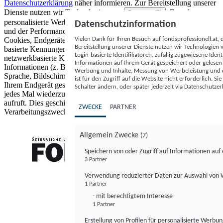
Datenschutzerklärung
näher informieren.
Zur Bereitstellung unserer
Dienste nutzen wir Technologien von
. Zwecke:
Partnern (5)
personalisierte Werbung und Inhalte, Messung von Werbeleistung
Datenschutzinformation
und der Performance von Inhalten sowie Zielgruppenforschung.
Vielen Dank für Ihren Besuch auf fondsprofessionell.at
Cookies, Endgeräte- oder ähnliche Online-Kennungen (z. B. login-
Bereitstellung unserer Dienste nutzen wir Technologien
basierte Kennungen, zufällig generierte Kennungen,
Login-basierte Identifikatoren, zufällig zugewiesene Id
netzwerkbasierte Kennungen) können zusammen mit anderen
Informationen auf Ihrem Gerät gespeichert oder gelese
Informationen (z. B. Browsertyp und Browserinformationen,
Werbung und Inhalte, Messung von Werbeleistung und d
Sprache, Bildschirmgröße, unterstützte Technologien usw.) auf
ist für den Zugriff auf die Website nicht erforderlich. S
Ihrem Endgerät gespeichert oder von dort ausgelesen werden, um es
Schalter ändern, oder später jederzeit via Datenschutzer
jedes Mal wiederzuerkennen, wenn es eine App oder einer Webseite
aufruft. Dies geschieht für einen oder mehrere der hier aufgeführten
ZWECKE
PARTNER
Verarbeitungszwecke.
Allgemein Zwecke
(7)
Speichern von oder Zugriff auf Informationen au
3 Partner
FONDS professionell
Verwendung reduzierter Daten zur Auswahl von
1 Partner
- mit berechtigtem Interesse
1 Partner
Erstellung von Profilen für personalisierte Werbu