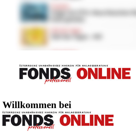
FONDS professionell
FONDS professi
Willkommen bei