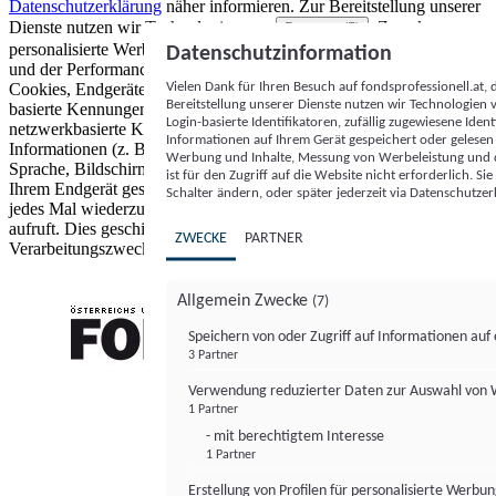
Datenschutzerklärung
näher informieren.
Zur Bereitstellung unserer
Dienste nutzen wir Technologien von
. Zwecke:
Partnern (5)
personalisierte Werbung und Inhalte, Messung von Werbeleistung
Datenschutzinformation
und der Performance von Inhalten sowie Zielgruppenforschung.
Vielen Dank für Ihren Besuch auf fondsprofessionell.at
Cookies, Endgeräte- oder ähnliche Online-Kennungen (z. B. login-
Bereitstellung unserer Dienste nutzen wir Technologien
basierte Kennungen, zufällig generierte Kennungen,
Login-basierte Identifikatoren, zufällig zugewiesene Id
netzwerkbasierte Kennungen) können zusammen mit anderen
Informationen auf Ihrem Gerät gespeichert oder gelese
Informationen (z. B. Browsertyp und Browserinformationen,
Werbung und Inhalte, Messung von Werbeleistung und d
Sprache, Bildschirmgröße, unterstützte Technologien usw.) auf
ist für den Zugriff auf die Website nicht erforderlich. S
Ihrem Endgerät gespeichert oder von dort ausgelesen werden, um es
Schalter ändern, oder später jederzeit via Datenschutzer
jedes Mal wiederzuerkennen, wenn es eine App oder einer Webseite
aufruft. Dies geschieht für einen oder mehrere der hier aufgeführten
ZWECKE
PARTNER
Verarbeitungszwecke.
Allgemein Zwecke
(7)
Speichern von oder Zugriff auf Informationen au
3 Partner
FONDS professionell
Verwendung reduzierter Daten zur Auswahl von
1 Partner
- mit berechtigtem Interesse
1 Partner
Erstellung von Profilen für personalisierte Werbu