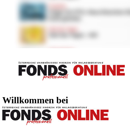
FONDS professionell
FONDS professi
Willkommen bei