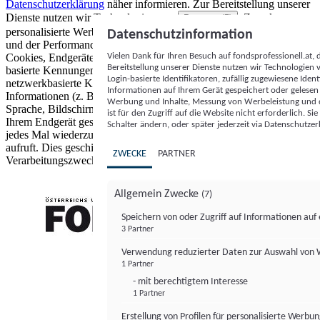
Datenschutzerklärung
näher informieren.
Zur Bereitstellung unserer
Dienste nutzen wir Technologien von
. Zwecke:
Partnern (5)
personalisierte Werbung und Inhalte, Messung von Werbeleistung
Datenschutzinformation
und der Performance von Inhalten sowie Zielgruppenforschung.
Vielen Dank für Ihren Besuch auf fondsprofessionell.at
Cookies, Endgeräte- oder ähnliche Online-Kennungen (z. B. login-
Bereitstellung unserer Dienste nutzen wir Technologien
basierte Kennungen, zufällig generierte Kennungen,
Login-basierte Identifikatoren, zufällig zugewiesene Id
netzwerkbasierte Kennungen) können zusammen mit anderen
Informationen auf Ihrem Gerät gespeichert oder gelese
Informationen (z. B. Browsertyp und Browserinformationen,
Werbung und Inhalte, Messung von Werbeleistung und d
Sprache, Bildschirmgröße, unterstützte Technologien usw.) auf
ist für den Zugriff auf die Website nicht erforderlich. S
Ihrem Endgerät gespeichert oder von dort ausgelesen werden, um es
Schalter ändern, oder später jederzeit via Datenschutzer
jedes Mal wiederzuerkennen, wenn es eine App oder einer Webseite
aufruft. Dies geschieht für einen oder mehrere der hier aufgeführten
ZWECKE
PARTNER
Verarbeitungszwecke.
Allgemein Zwecke
(7)
Speichern von oder Zugriff auf Informationen au
3 Partner
FONDS professionell
Verwendung reduzierter Daten zur Auswahl von
1 Partner
- mit berechtigtem Interesse
1 Partner
Erstellung von Profilen für personalisierte Werbu