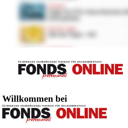
FONDS professionell
FONDS professi
Willkommen bei