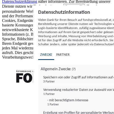
Datenschutzerklärung
näher informieren.
Zur Bereitstellung unserer
Dienste nutzen wir Technologien von
. Zwecke:
Partnern (5)
personalisierte Werbung und Inhalte, Messung von Werbeleistung
Datenschutzinformation
und der Performance von Inhalten sowie Zielgruppenforschung.
Vielen Dank für Ihren Besuch auf fondsprofessionell.at
Cookies, Endgeräte- oder ähnliche Online-Kennungen (z. B. login-
Bereitstellung unserer Dienste nutzen wir Technologien
basierte Kennungen, zufällig generierte Kennungen,
Login-basierte Identifikatoren, zufällig zugewiesene Id
netzwerkbasierte Kennungen) können zusammen mit anderen
Informationen auf Ihrem Gerät gespeichert oder gelese
Informationen (z. B. Browsertyp und Browserinformationen,
Werbung und Inhalte, Messung von Werbeleistung und d
Sprache, Bildschirmgröße, unterstützte Technologien usw.) auf
ist für den Zugriff auf die Website nicht erforderlich. S
Ihrem Endgerät gespeichert oder von dort ausgelesen werden, um es
Schalter ändern, oder später jederzeit via Datenschutzer
jedes Mal wiederzuerkennen, wenn es eine App oder einer Webseite
aufruft. Dies geschieht für einen oder mehrere der hier aufgeführten
ZWECKE
PARTNER
Verarbeitungszwecke.
Allgemein Zwecke
(7)
Speichern von oder Zugriff auf Informationen au
3 Partner
FONDS professionell
Verwendung reduzierter Daten zur Auswahl von
1 Partner
- mit berechtigtem Interesse
1 Partner
Erstellung von Profilen für personalisierte Werbu