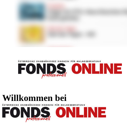
FONDS professionell
FONDS professi
Willkommen bei