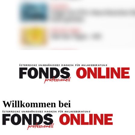
FONDS professionell
FONDS professi
Willkommen bei