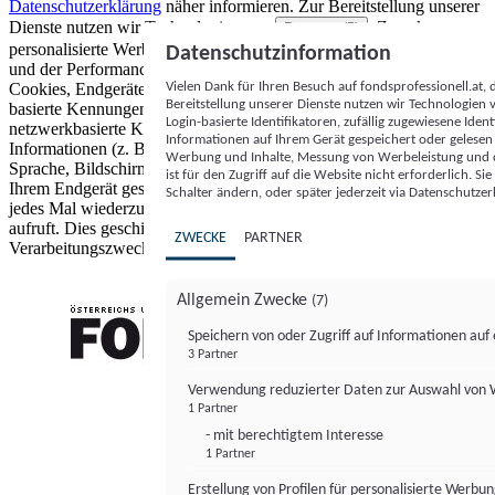
Datenschutzerklärung
näher informieren.
Zur Bereitstellung unserer
Dienste nutzen wir Technologien von
. Zwecke:
Partnern (5)
personalisierte Werbung und Inhalte, Messung von Werbeleistung
Datenschutzinformation
und der Performance von Inhalten sowie Zielgruppenforschung.
Vielen Dank für Ihren Besuch auf fondsprofessionell.at
Cookies, Endgeräte- oder ähnliche Online-Kennungen (z. B. login-
Bereitstellung unserer Dienste nutzen wir Technologien
basierte Kennungen, zufällig generierte Kennungen,
Login-basierte Identifikatoren, zufällig zugewiesene Id
netzwerkbasierte Kennungen) können zusammen mit anderen
Informationen auf Ihrem Gerät gespeichert oder gelese
Informationen (z. B. Browsertyp und Browserinformationen,
Werbung und Inhalte, Messung von Werbeleistung und d
Sprache, Bildschirmgröße, unterstützte Technologien usw.) auf
ist für den Zugriff auf die Website nicht erforderlich. S
Ihrem Endgerät gespeichert oder von dort ausgelesen werden, um es
Schalter ändern, oder später jederzeit via Datenschutzer
jedes Mal wiederzuerkennen, wenn es eine App oder einer Webseite
aufruft. Dies geschieht für einen oder mehrere der hier aufgeführten
ZWECKE
PARTNER
Verarbeitungszwecke.
Allgemein Zwecke
(7)
Speichern von oder Zugriff auf Informationen au
3 Partner
FONDS professionell
Verwendung reduzierter Daten zur Auswahl von
1 Partner
- mit berechtigtem Interesse
1 Partner
Erstellung von Profilen für personalisierte Werbu