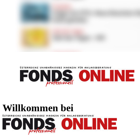
FONDS professionell
FONDS professi
Willkommen bei