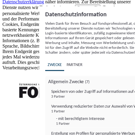
Datenschutzerklärung
näher informieren.
Zur Bereitstellung unserer
Dienste nutzen wir Technologien von
. Zwecke:
Partnern (5)
personalisierte Werbung und Inhalte, Messung von Werbeleistung
Datenschutzinformation
und der Performance von Inhalten sowie Zielgruppenforschung.
Vielen Dank für Ihren Besuch auf fondsprofessionell.at
Cookies, Endgeräte- oder ähnliche Online-Kennungen (z. B. login-
Bereitstellung unserer Dienste nutzen wir Technologien
basierte Kennungen, zufällig generierte Kennungen,
Login-basierte Identifikatoren, zufällig zugewiesene Id
netzwerkbasierte Kennungen) können zusammen mit anderen
Informationen auf Ihrem Gerät gespeichert oder gelese
Informationen (z. B. Browsertyp und Browserinformationen,
Werbung und Inhalte, Messung von Werbeleistung und d
Sprache, Bildschirmgröße, unterstützte Technologien usw.) auf
ist für den Zugriff auf die Website nicht erforderlich. S
Ihrem Endgerät gespeichert oder von dort ausgelesen werden, um es
Schalter ändern, oder später jederzeit via Datenschutzer
jedes Mal wiederzuerkennen, wenn es eine App oder einer Webseite
aufruft. Dies geschieht für einen oder mehrere der hier aufgeführten
ZWECKE
PARTNER
Verarbeitungszwecke.
Allgemein Zwecke
(7)
Speichern von oder Zugriff auf Informationen au
3 Partner
FONDS professionell
Verwendung reduzierter Daten zur Auswahl von
1 Partner
- mit berechtigtem Interesse
1 Partner
Erstellung von Profilen für personalisierte Werbu