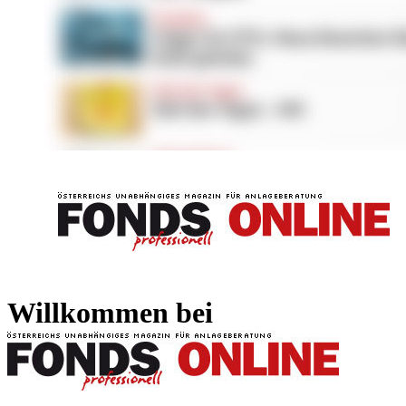
FONDS professionell
FONDS professi
Willkommen bei