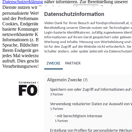
Datenschutzerklärung
näher informieren.
Zur Bereitstellung unserer
Dienste nutzen wir Technologien von
. Zwecke:
Partnern (5)
personalisierte Werbung und Inhalte, Messung von Werbeleistung
Datenschutzinformation
und der Performance von Inhalten sowie Zielgruppenforschung.
Vielen Dank für Ihren Besuch auf fondsprofessionell.at
Cookies, Endgeräte- oder ähnliche Online-Kennungen (z. B. login-
Bereitstellung unserer Dienste nutzen wir Technologien
basierte Kennungen, zufällig generierte Kennungen,
Login-basierte Identifikatoren, zufällig zugewiesene Id
netzwerkbasierte Kennungen) können zusammen mit anderen
Informationen auf Ihrem Gerät gespeichert oder gelese
Informationen (z. B. Browsertyp und Browserinformationen,
Werbung und Inhalte, Messung von Werbeleistung und d
Sprache, Bildschirmgröße, unterstützte Technologien usw.) auf
ist für den Zugriff auf die Website nicht erforderlich. S
Ihrem Endgerät gespeichert oder von dort ausgelesen werden, um es
Schalter ändern, oder später jederzeit via Datenschutzer
jedes Mal wiederzuerkennen, wenn es eine App oder einer Webseite
aufruft. Dies geschieht für einen oder mehrere der hier aufgeführten
ZWECKE
PARTNER
Verarbeitungszwecke.
Allgemein Zwecke
(7)
Speichern von oder Zugriff auf Informationen au
3 Partner
FONDS professionell
Verwendung reduzierter Daten zur Auswahl von
1 Partner
- mit berechtigtem Interesse
1 Partner
Erstellung von Profilen für personalisierte Werbu