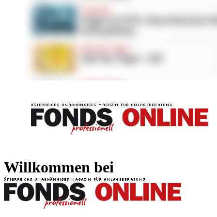
FONDS professionell
FONDS professi
Willkommen bei