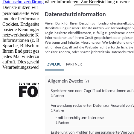
Datenschutzerklärung
näher informieren.
Zur Bereitstellung unserer
Dienste nutzen wir Technologien von
. Zwecke:
Partnern (5)
personalisierte Werbung und Inhalte, Messung von Werbeleistung
Datenschutzinformation
und der Performance von Inhalten sowie Zielgruppenforschung.
Vielen Dank für Ihren Besuch auf fondsprofessionell.at
Cookies, Endgeräte- oder ähnliche Online-Kennungen (z. B. login-
Bereitstellung unserer Dienste nutzen wir Technologien
basierte Kennungen, zufällig generierte Kennungen,
Login-basierte Identifikatoren, zufällig zugewiesene Id
netzwerkbasierte Kennungen) können zusammen mit anderen
Informationen auf Ihrem Gerät gespeichert oder gelese
Informationen (z. B. Browsertyp und Browserinformationen,
Werbung und Inhalte, Messung von Werbeleistung und d
Sprache, Bildschirmgröße, unterstützte Technologien usw.) auf
ist für den Zugriff auf die Website nicht erforderlich. S
Ihrem Endgerät gespeichert oder von dort ausgelesen werden, um es
Schalter ändern, oder später jederzeit via Datenschutzer
jedes Mal wiederzuerkennen, wenn es eine App oder einer Webseite
aufruft. Dies geschieht für einen oder mehrere der hier aufgeführten
ZWECKE
PARTNER
Verarbeitungszwecke.
Allgemein Zwecke
(7)
Speichern von oder Zugriff auf Informationen au
3 Partner
FONDS professionell
Verwendung reduzierter Daten zur Auswahl von
1 Partner
- mit berechtigtem Interesse
1 Partner
Erstellung von Profilen für personalisierte Werbu