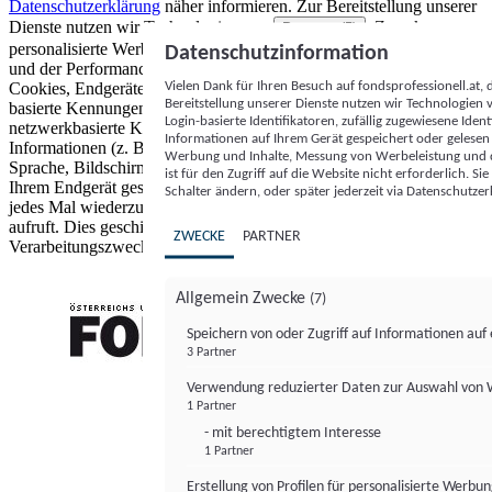
Datenschutzerklärung
näher informieren.
Zur Bereitstellung unserer
Dienste nutzen wir Technologien von
. Zwecke:
Partnern (5)
personalisierte Werbung und Inhalte, Messung von Werbeleistung
Datenschutzinformation
und der Performance von Inhalten sowie Zielgruppenforschung.
Vielen Dank für Ihren Besuch auf fondsprofessionell.at
Cookies, Endgeräte- oder ähnliche Online-Kennungen (z. B. login-
Bereitstellung unserer Dienste nutzen wir Technologien
basierte Kennungen, zufällig generierte Kennungen,
Login-basierte Identifikatoren, zufällig zugewiesene Id
netzwerkbasierte Kennungen) können zusammen mit anderen
Informationen auf Ihrem Gerät gespeichert oder gelese
Informationen (z. B. Browsertyp und Browserinformationen,
Werbung und Inhalte, Messung von Werbeleistung und d
Sprache, Bildschirmgröße, unterstützte Technologien usw.) auf
ist für den Zugriff auf die Website nicht erforderlich. S
Ihrem Endgerät gespeichert oder von dort ausgelesen werden, um es
Schalter ändern, oder später jederzeit via Datenschutzer
jedes Mal wiederzuerkennen, wenn es eine App oder einer Webseite
aufruft. Dies geschieht für einen oder mehrere der hier aufgeführten
ZWECKE
PARTNER
Verarbeitungszwecke.
Allgemein Zwecke
(7)
Speichern von oder Zugriff auf Informationen au
3 Partner
FONDS professionell
Verwendung reduzierter Daten zur Auswahl von
1 Partner
- mit berechtigtem Interesse
1 Partner
Erstellung von Profilen für personalisierte Werbu