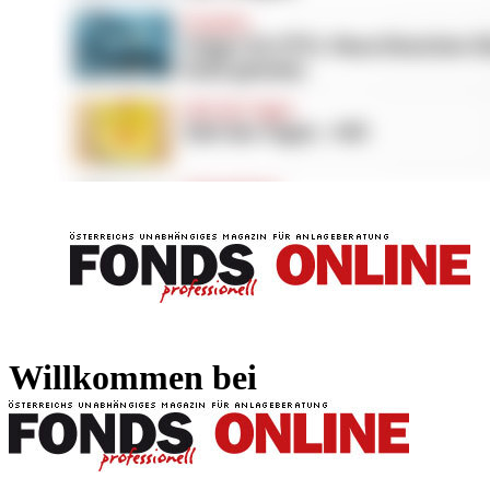
FONDS professionell
FONDS professi
Willkommen bei