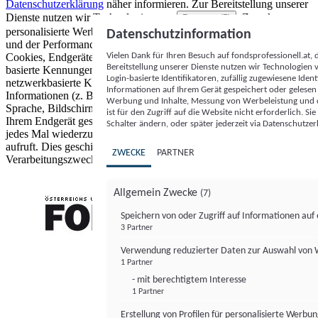
Datenschutzerklärung
näher informieren.
Zur Bereitstellung unserer
Dienste nutzen wir Technologien von
. Zwecke:
Partnern (5)
personalisierte Werbung und Inhalte, Messung von Werbeleistung
Datenschutzinformation
und der Performance von Inhalten sowie Zielgruppenforschung.
Vielen Dank für Ihren Besuch auf fondsprofessionell.at
Cookies, Endgeräte- oder ähnliche Online-Kennungen (z. B. login-
Bereitstellung unserer Dienste nutzen wir Technologien
basierte Kennungen, zufällig generierte Kennungen,
Login-basierte Identifikatoren, zufällig zugewiesene Id
netzwerkbasierte Kennungen) können zusammen mit anderen
Informationen auf Ihrem Gerät gespeichert oder gelese
Informationen (z. B. Browsertyp und Browserinformationen,
Werbung und Inhalte, Messung von Werbeleistung und d
Sprache, Bildschirmgröße, unterstützte Technologien usw.) auf
ist für den Zugriff auf die Website nicht erforderlich. S
Ihrem Endgerät gespeichert oder von dort ausgelesen werden, um es
Schalter ändern, oder später jederzeit via Datenschutzer
jedes Mal wiederzuerkennen, wenn es eine App oder einer Webseite
aufruft. Dies geschieht für einen oder mehrere der hier aufgeführten
ZWECKE
PARTNER
Verarbeitungszwecke.
Allgemein Zwecke
(7)
Speichern von oder Zugriff auf Informationen au
3 Partner
FONDS professionell
Verwendung reduzierter Daten zur Auswahl von
1 Partner
- mit berechtigtem Interesse
1 Partner
Erstellung von Profilen für personalisierte Werbu