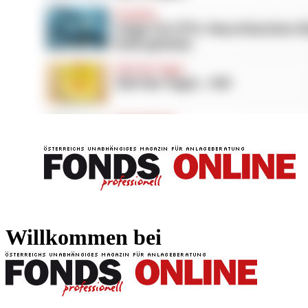
FONDS professionell
FONDS professi
Willkommen bei