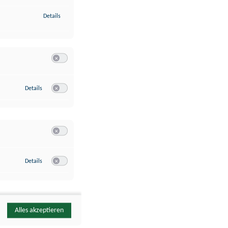
zu Identifikation von Endgeräten anhand automatisch übermittelte
Details
Switch zum Einwilligen bzw. Ablehnen der Kategorie Analyse / 
zu Google Analytics
Details
Switch zum Einwilligen bzw. Ablehnen des Dienstes Google Ana
Switch zum Einwilligen bzw. Ablehnen der Kategorie Sonstige 
zu YouTube
Details
Switch zum Einwilligen bzw. Ablehnen des Dienstes YouTube
Alles akzeptieren