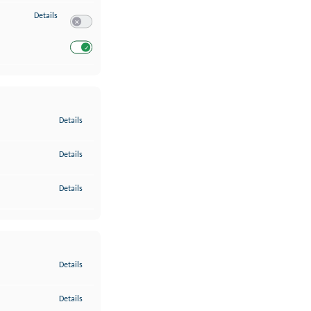
zu Entwicklung und Verbesserung der Angebote
Details
Switch zum Einwilligen bzw. Ablehnen des Dienstes Entwickl
Switch zum Einwilligen bzw. Ablehnen des Dienstes Entwicklu
zu Gewährleistung der Sicherheit, Verhinderung und Aufdeckung v
Details
zu Bereitstellung und Anzeige von Werbung und Inhalten
Details
zu Ihre Entscheidungen zum Datenschutz speichern und übermittel
Details
zu Abgleichung und Kombination von Daten aus unterschiedlichen 
Details
zu Verknüpfung verschiedener Endgeräte
Details