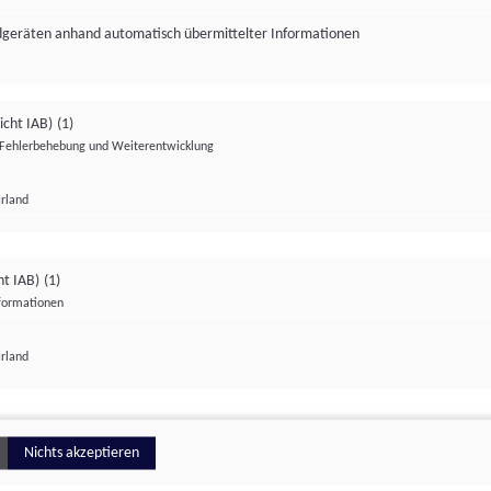
ndgeräten anhand automatisch übermittelter Informationen
icht IAB)
(1)
Fehlerbehebung und Weiterentwicklung
Irland
Impressum
Datenschutzerklärung
Datenschutzeinstellungen
ht IAB)
(1)
nformationen
Irland
ionell
Nichts akzeptieren