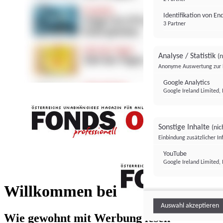
Identifikation von E
3 Partner
Analyse / Statistik
(n
Anonyme Auswertung zur 
Google Analytics
Google Ireland Limited, 
Sonstige Inhalte
(nic
Einbindung zusätzlicher I
FONDS professionell
YouTube
Google Ireland Limited, 
FONDS profess
Willkommen bei
Auswahl akzeptieren
Wie gewohnt mit Werbung lesen