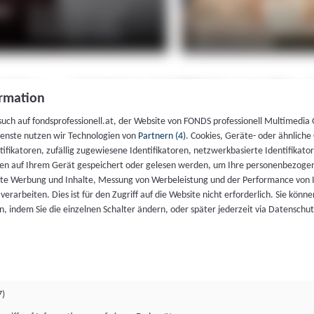
rmation
such auf fondsprofessionell.at, der Website von FONDS professionell Multimedia
ienste nutzen wir Technologien von
Partnern (4)
. Cookies, Geräte- oder ähnliche
entifikatoren, zufällig zugewiesene Identifikatoren, netzwerkbasierte Identifik
en auf Ihrem Gerät gespeichert oder gelesen werden, um Ihre personenbezogen
rte Werbung und Inhalte, Messung von Werbeleistung und der Performance von 
erarbeiten. Dies ist für den Zugriff auf die Website nicht erforderlich. Sie können
, indem Sie die einzelnen Schalter ändern, oder später jederzeit via Datenschu
7)