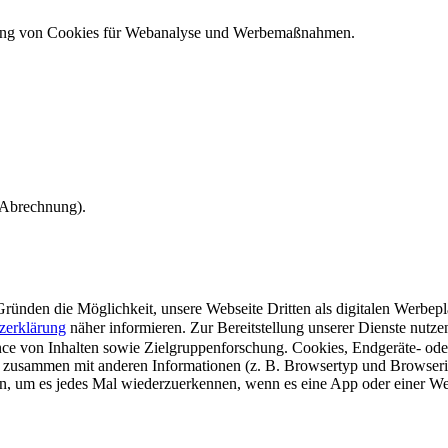
ndung von Cookies für Webanalyse und Werbemaßnahmen.
e Abrechnung).
ünden die Möglichkeit, unsere Webseite Dritten als digitalen Werbeplat
zerklärung
näher informieren.
Zur Bereitstellung unserer Dienste nutz
e von Inhalten sowie Zielgruppenforschung. Cookies, Endgeräte- ode
 zusammen mit anderen Informationen (z. B. Browsertyp und Browserin
n, um es jedes Mal wiederzuerkennen, wenn es eine App oder einer Webs