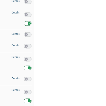
zu Speichern von oder Zugriff auf Informationen auf einem Endgerät
Details
Switch zum Einwilligen bzw. Ablehnen des Dienstes Speichern 
zu Verwendung reduzierter Daten zur Auswahl von Werbeanzeigen
Details
Switch zum Einwilligen bzw. Ablehnen des Dienstes Verwend
Switch zum Einwilligen bzw. Ablehnen des Dienstes Verwendu
zu Erstellung von Profilen für personalisierte Werbung
Details
Switch zum Einwilligen bzw. Ablehnen des Dienstes Erstellung 
zu Verwendung von Profilen zur Auswahl personalisierter Werbung
Details
Switch zum Einwilligen bzw. Ablehnen des Dienstes Verwendun
zu Messung der Werbeleistung
Details
Switch zum Einwilligen bzw. Ablehnen des Dienstes Messung 
Switch zum Einwilligen bzw. Ablehnen des Dienstes Messung d
zu Messung der Performance von Inhalten
Details
Switch zum Einwilligen bzw. Ablehnen des Dienstes Messung 
zu Analyse von Zielgruppen durch Statistiken oder Kombinationen von Dat
Details
Switch zum Einwilligen bzw. Ablehnen des Dienstes Analyse v
Switch zum Einwilligen bzw. Ablehnen des Dienstes Analyse v