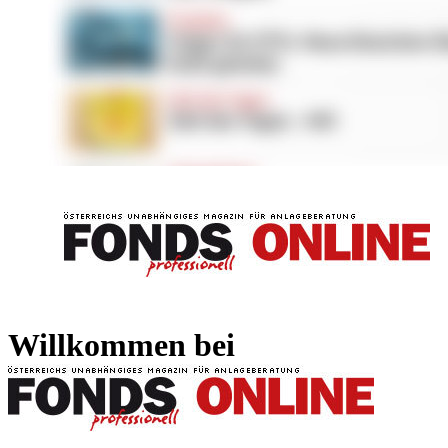
FONDS professionell
FONDS professi
Willkommen bei