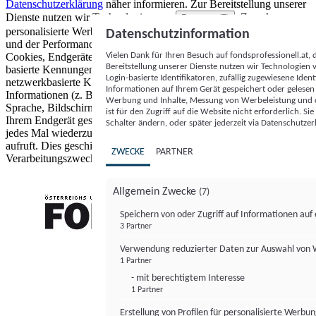
Datenschutzerklärung
näher informieren.
Zur Bereitstellung unserer
Dienste nutzen wir Technologien von
. Zwecke:
Partnern (5)
personalisierte Werbung und Inhalte, Messung von Werbeleistung
Datenschutzinformation
und der Performance von Inhalten sowie Zielgruppenforschung.
Vielen Dank für Ihren Besuch auf fondsprofessionell.at
Cookies, Endgeräte- oder ähnliche Online-Kennungen (z. B. login-
Bereitstellung unserer Dienste nutzen wir Technologien
basierte Kennungen, zufällig generierte Kennungen,
Login-basierte Identifikatoren, zufällig zugewiesene Id
netzwerkbasierte Kennungen) können zusammen mit anderen
Informationen auf Ihrem Gerät gespeichert oder gelese
Informationen (z. B. Browsertyp und Browserinformationen,
Werbung und Inhalte, Messung von Werbeleistung und d
Sprache, Bildschirmgröße, unterstützte Technologien usw.) auf
ist für den Zugriff auf die Website nicht erforderlich. S
Ihrem Endgerät gespeichert oder von dort ausgelesen werden, um es
Schalter ändern, oder später jederzeit via Datenschutzer
jedes Mal wiederzuerkennen, wenn es eine App oder einer Webseite
aufruft. Dies geschieht für einen oder mehrere der hier aufgeführten
ZWECKE
PARTNER
Verarbeitungszwecke.
Allgemein Zwecke
(7)
Speichern von oder Zugriff auf Informationen au
3 Partner
FONDS professionell
Verwendung reduzierter Daten zur Auswahl von
1 Partner
- mit berechtigtem Interesse
1 Partner
Erstellung von Profilen für personalisierte Werbu