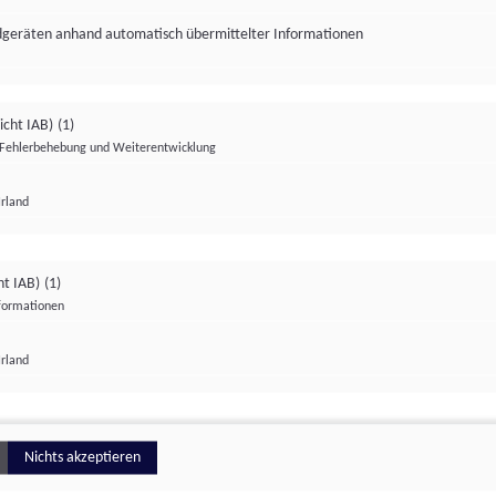
ndgeräten anhand automatisch übermittelter Informationen
icht IAB)
(1)
Fehlerbehebung und Weiterentwicklung
Irland
Impressum
Datenschutzerklärung
Datenschutzeinstellungen
ht IAB)
(1)
nformationen
Irland
ionell
Nichts akzeptieren