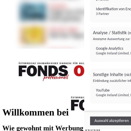
Identifikation von E
3 Partner
Analyse / Statistik
(n
Anonyme Auswertung zur 
Google Analytics
Google Ireland Limited, 
Sonstige Inhalte
(nic
Einbindung zusätzlicher I
FONDS professionell
YouTube
Google Ireland Limited, 
FONDS profess
Willkommen bei
Auswahl akzeptieren
Wie gewohnt mit Werbung lesen