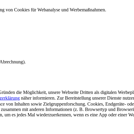
ndung von Cookies für Webanalyse und Werbemaßnahmen.
e Abrechnung).
ünden die Möglichkeit, unsere Webseite Dritten als digitalen Werbeplat
zerklärung
näher informieren.
Zur Bereitstellung unserer Dienste nutz
e von Inhalten sowie Zielgruppenforschung. Cookies, Endgeräte- ode
 zusammen mit anderen Informationen (z. B. Browsertyp und Browserin
n, um es jedes Mal wiederzuerkennen, wenn es eine App oder einer Webs