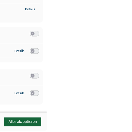
zu Identifikation von Endgeräten anhand automatisch übermittelte
Details
Switch zum Einwilligen bzw. Ablehnen der Kategorie Analyse / 
zu Google Analytics
Details
Switch zum Einwilligen bzw. Ablehnen des Dienstes Google Ana
Switch zum Einwilligen bzw. Ablehnen der Kategorie Sonstige 
zu YouTube
Details
Switch zum Einwilligen bzw. Ablehnen des Dienstes YouTube
Alles akzeptieren