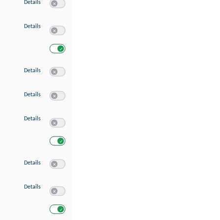
zu Speichern von oder Zugriff auf Informationen auf einem Endgerät
Details
Switch zum Einwilligen bzw. Ablehnen des Dienstes Speichern 
zu Verwendung reduzierter Daten zur Auswahl von Werbeanzeigen
Details
Switch zum Einwilligen bzw. Ablehnen des Dienstes Verwend
Switch zum Einwilligen bzw. Ablehnen des Dienstes Verwendu
zu Erstellung von Profilen für personalisierte Werbung
Details
Switch zum Einwilligen bzw. Ablehnen des Dienstes Erstellung 
zu Verwendung von Profilen zur Auswahl personalisierter Werbung
Details
Switch zum Einwilligen bzw. Ablehnen des Dienstes Verwendun
zu Messung der Werbeleistung
Details
Switch zum Einwilligen bzw. Ablehnen des Dienstes Messung 
Switch zum Einwilligen bzw. Ablehnen des Dienstes Messung d
zu Messung der Performance von Inhalten
Details
Switch zum Einwilligen bzw. Ablehnen des Dienstes Messung 
zu Analyse von Zielgruppen durch Statistiken oder Kombinationen von Dat
Details
Switch zum Einwilligen bzw. Ablehnen des Dienstes Analyse v
Switch zum Einwilligen bzw. Ablehnen des Dienstes Analyse v