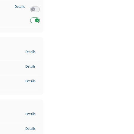
zu Entwicklung und Verbesserung der Angebote
Details
Switch zum Einwilligen bzw. Ablehnen des Dienstes Entwickl
Switch zum Einwilligen bzw. Ablehnen des Dienstes Entwicklu
zu Gewährleistung der Sicherheit, Verhinderung und Aufdeckung v
Details
zu Bereitstellung und Anzeige von Werbung und Inhalten
Details
zu Ihre Entscheidungen zum Datenschutz speichern und übermittel
Details
zu Abgleichung und Kombination von Daten aus unterschiedlichen 
Details
zu Verknüpfung verschiedener Endgeräte
Details