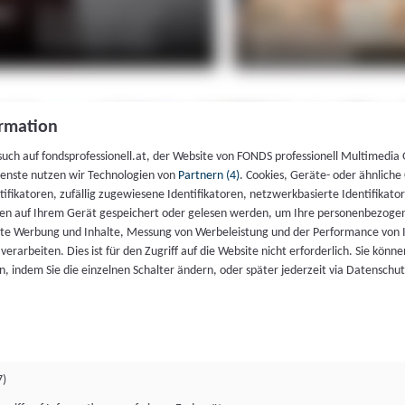
rmation
such auf fondsprofessionell.at, der Website von FONDS professionell Multimedia
ienste nutzen wir Technologien von
Partnern (4)
. Cookies, Geräte- oder ähnliche
entifikatoren, zufällig zugewiesene Identifikatoren, netzwerkbasierte Identifik
en auf Ihrem Gerät gespeichert oder gelesen werden, um Ihre personenbezogen
rte Werbung und Inhalte, Messung von Werbeleistung und der Performance von 
erarbeiten. Dies ist für den Zugriff auf die Website nicht erforderlich. Sie können
, indem Sie die einzelnen Schalter ändern, oder später jederzeit via Datenschu
7)