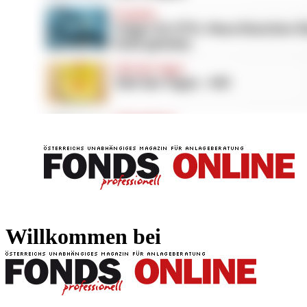
FONDS professionell
FONDS professi
Willkommen bei