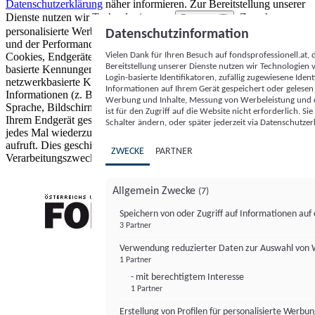
Datenschutzerklärung
näher informieren.
Zur Bereitstellung unserer
Dienste nutzen wir Technologien von
. Zwecke:
Partnern (5)
personalisierte Werbung und Inhalte, Messung von Werbeleistung
Datenschutzinformation
und der Performance von Inhalten sowie Zielgruppenforschung.
Vielen Dank für Ihren Besuch auf fondsprofessionell.at
Cookies, Endgeräte- oder ähnliche Online-Kennungen (z. B. login-
Bereitstellung unserer Dienste nutzen wir Technologien
basierte Kennungen, zufällig generierte Kennungen,
Login-basierte Identifikatoren, zufällig zugewiesene Id
netzwerkbasierte Kennungen) können zusammen mit anderen
Informationen auf Ihrem Gerät gespeichert oder gelese
Informationen (z. B. Browsertyp und Browserinformationen,
Werbung und Inhalte, Messung von Werbeleistung und d
Sprache, Bildschirmgröße, unterstützte Technologien usw.) auf
ist für den Zugriff auf die Website nicht erforderlich. S
Ihrem Endgerät gespeichert oder von dort ausgelesen werden, um es
Schalter ändern, oder später jederzeit via Datenschutzer
jedes Mal wiederzuerkennen, wenn es eine App oder einer Webseite
aufruft. Dies geschieht für einen oder mehrere der hier aufgeführten
ZWECKE
PARTNER
Verarbeitungszwecke.
Allgemein Zwecke
(7)
Speichern von oder Zugriff auf Informationen au
3 Partner
FONDS professionell
Verwendung reduzierter Daten zur Auswahl von
1 Partner
- mit berechtigtem Interesse
1 Partner
Erstellung von Profilen für personalisierte Werbu