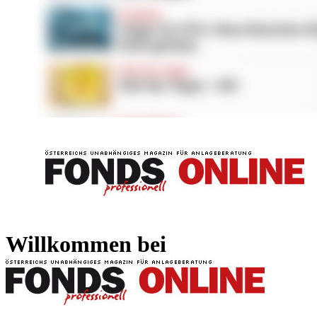
FONDS professionell
FONDS professi
Willkommen bei