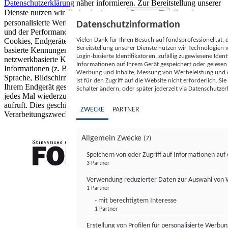
Datenschutzerklärung
näher informieren.
Zur Bereitstellung unserer
Dienste nutzen wir Technologien von
. Zwecke:
Partnern (5)
personalisierte Werbung und Inhalte, Messung von Werbeleistung
Datenschutzinformation
und der Performance von Inhalten sowie Zielgruppenforschung.
Vielen Dank für Ihren Besuch auf fondsprofessionell.at
Cookies, Endgeräte- oder ähnliche Online-Kennungen (z. B. login-
Bereitstellung unserer Dienste nutzen wir Technologien
basierte Kennungen, zufällig generierte Kennungen,
Login-basierte Identifikatoren, zufällig zugewiesene Id
netzwerkbasierte Kennungen) können zusammen mit anderen
Informationen auf Ihrem Gerät gespeichert oder gelese
Informationen (z. B. Browsertyp und Browserinformationen,
Werbung und Inhalte, Messung von Werbeleistung und d
Sprache, Bildschirmgröße, unterstützte Technologien usw.) auf
ist für den Zugriff auf die Website nicht erforderlich. S
Ihrem Endgerät gespeichert oder von dort ausgelesen werden, um es
Schalter ändern, oder später jederzeit via Datenschutzer
jedes Mal wiederzuerkennen, wenn es eine App oder einer Webseite
aufruft. Dies geschieht für einen oder mehrere der hier aufgeführten
ZWECKE
PARTNER
Verarbeitungszwecke.
Allgemein Zwecke
(7)
Speichern von oder Zugriff auf Informationen au
3 Partner
FONDS professionell
Verwendung reduzierter Daten zur Auswahl von
1 Partner
- mit berechtigtem Interesse
1 Partner
Erstellung von Profilen für personalisierte Werbu