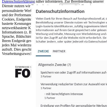
Datenschutzerklärung
näher informieren.
Zur Bereitstellung unserer
Dienste nutzen wir Technologien von
. Zwecke:
Partnern (5)
personalisierte Werbung und Inhalte, Messung von Werbeleistung
Datenschutzinformation
und der Performance von Inhalten sowie Zielgruppenforschung.
Vielen Dank für Ihren Besuch auf fondsprofessionell.at
Cookies, Endgeräte- oder ähnliche Online-Kennungen (z. B. login-
Bereitstellung unserer Dienste nutzen wir Technologien
basierte Kennungen, zufällig generierte Kennungen,
Login-basierte Identifikatoren, zufällig zugewiesene Id
netzwerkbasierte Kennungen) können zusammen mit anderen
Informationen auf Ihrem Gerät gespeichert oder gelese
Informationen (z. B. Browsertyp und Browserinformationen,
Werbung und Inhalte, Messung von Werbeleistung und d
Sprache, Bildschirmgröße, unterstützte Technologien usw.) auf
ist für den Zugriff auf die Website nicht erforderlich. S
Ihrem Endgerät gespeichert oder von dort ausgelesen werden, um es
Schalter ändern, oder später jederzeit via Datenschutzer
jedes Mal wiederzuerkennen, wenn es eine App oder einer Webseite
aufruft. Dies geschieht für einen oder mehrere der hier aufgeführten
ZWECKE
PARTNER
Verarbeitungszwecke.
Allgemein Zwecke
(7)
Speichern von oder Zugriff auf Informationen au
3 Partner
FONDS professionell
Verwendung reduzierter Daten zur Auswahl von
1 Partner
- mit berechtigtem Interesse
1 Partner
Erstellung von Profilen für personalisierte Werbu