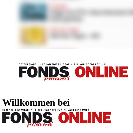
FONDS professionell
FONDS professi
Willkommen bei