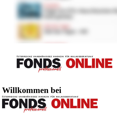
FONDS professionell
FONDS professi
Willkommen bei