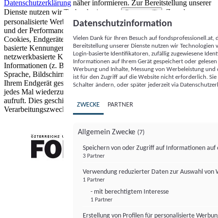
Datenschutzerklärung
näher informieren.
Zur Bereitstellung unserer
Dienste nutzen wir Technologien von
. Zwecke:
Partnern (5)
personalisierte Werbung und Inhalte, Messung von Werbeleistung
Datenschutzinformation
und der Performance von Inhalten sowie Zielgruppenforschung.
Vielen Dank für Ihren Besuch auf fondsprofessionell.at
Cookies, Endgeräte- oder ähnliche Online-Kennungen (z. B. login-
Bereitstellung unserer Dienste nutzen wir Technologien
basierte Kennungen, zufällig generierte Kennungen,
Login-basierte Identifikatoren, zufällig zugewiesene Id
netzwerkbasierte Kennungen) können zusammen mit anderen
Informationen auf Ihrem Gerät gespeichert oder gelese
Informationen (z. B. Browsertyp und Browserinformationen,
Werbung und Inhalte, Messung von Werbeleistung und d
Sprache, Bildschirmgröße, unterstützte Technologien usw.) auf
ist für den Zugriff auf die Website nicht erforderlich. S
Ihrem Endgerät gespeichert oder von dort ausgelesen werden, um es
Schalter ändern, oder später jederzeit via Datenschutzer
jedes Mal wiederzuerkennen, wenn es eine App oder einer Webseite
aufruft. Dies geschieht für einen oder mehrere der hier aufgeführten
ZWECKE
PARTNER
Verarbeitungszwecke.
Allgemein Zwecke
(7)
Speichern von oder Zugriff auf Informationen au
3 Partner
FONDS professionell
Verwendung reduzierter Daten zur Auswahl von
1 Partner
- mit berechtigtem Interesse
1 Partner
Erstellung von Profilen für personalisierte Werbu