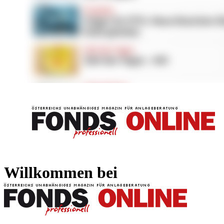
FONDS professionell
FONDS professi
Willkommen bei