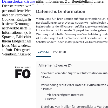
Datenschutzerklärung
näher informieren.
Zur Bereitstellung unserer
Dienste nutzen wir Technologien von
. Zwecke:
Partnern (5)
personalisierte Werbung und Inhalte, Messung von Werbeleistung
Datenschutzinformation
und der Performance von Inhalten sowie Zielgruppenforschung.
Vielen Dank für Ihren Besuch auf fondsprofessionell.at
Cookies, Endgeräte- oder ähnliche Online-Kennungen (z. B. login-
Bereitstellung unserer Dienste nutzen wir Technologien
basierte Kennungen, zufällig generierte Kennungen,
Login-basierte Identifikatoren, zufällig zugewiesene Id
netzwerkbasierte Kennungen) können zusammen mit anderen
Informationen auf Ihrem Gerät gespeichert oder gelese
Informationen (z. B. Browsertyp und Browserinformationen,
Werbung und Inhalte, Messung von Werbeleistung und d
Sprache, Bildschirmgröße, unterstützte Technologien usw.) auf
ist für den Zugriff auf die Website nicht erforderlich. S
Ihrem Endgerät gespeichert oder von dort ausgelesen werden, um es
Schalter ändern, oder später jederzeit via Datenschutzer
jedes Mal wiederzuerkennen, wenn es eine App oder einer Webseite
aufruft. Dies geschieht für einen oder mehrere der hier aufgeführten
ZWECKE
PARTNER
Verarbeitungszwecke.
Allgemein Zwecke
(7)
Speichern von oder Zugriff auf Informationen au
3 Partner
FONDS professionell
Verwendung reduzierter Daten zur Auswahl von
1 Partner
- mit berechtigtem Interesse
1 Partner
Erstellung von Profilen für personalisierte Werbu