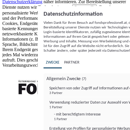
Datenschutzerklärung
näher informieren.
Zur Bereitstellung unserer
Dienste nutzen wir Technologien von
. Zwecke:
Partnern (5)
personalisierte Werbung und Inhalte, Messung von Werbeleistung
Datenschutzinformation
und der Performance von Inhalten sowie Zielgruppenforschung.
Vielen Dank für Ihren Besuch auf fondsprofessionell.at
Cookies, Endgeräte- oder ähnliche Online-Kennungen (z. B. login-
Bereitstellung unserer Dienste nutzen wir Technologien
basierte Kennungen, zufällig generierte Kennungen,
Login-basierte Identifikatoren, zufällig zugewiesene Id
netzwerkbasierte Kennungen) können zusammen mit anderen
Informationen auf Ihrem Gerät gespeichert oder gelese
Informationen (z. B. Browsertyp und Browserinformationen,
Werbung und Inhalte, Messung von Werbeleistung und d
Sprache, Bildschirmgröße, unterstützte Technologien usw.) auf
ist für den Zugriff auf die Website nicht erforderlich. S
Ihrem Endgerät gespeichert oder von dort ausgelesen werden, um es
Schalter ändern, oder später jederzeit via Datenschutzer
jedes Mal wiederzuerkennen, wenn es eine App oder einer Webseite
aufruft. Dies geschieht für einen oder mehrere der hier aufgeführten
ZWECKE
PARTNER
Verarbeitungszwecke.
Allgemein Zwecke
(7)
Speichern von oder Zugriff auf Informationen au
3 Partner
FONDS professionell
Verwendung reduzierter Daten zur Auswahl von
1 Partner
- mit berechtigtem Interesse
1 Partner
Erstellung von Profilen für personalisierte Werbu