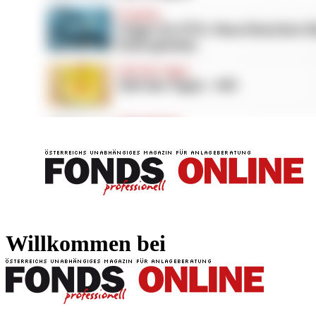
FONDS professionell
FONDS professi
Willkommen bei