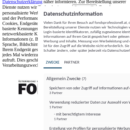
Datenschutzerklärung
näher informieren.
Zur Bereitstellung unserer
Dienste nutzen wir Technologien von
. Zwecke:
Partnern (5)
personalisierte Werbung und Inhalte, Messung von Werbeleistung
Datenschutzinformation
und der Performance von Inhalten sowie Zielgruppenforschung.
Vielen Dank für Ihren Besuch auf fondsprofessionell.at
Cookies, Endgeräte- oder ähnliche Online-Kennungen (z. B. login-
Bereitstellung unserer Dienste nutzen wir Technologien
basierte Kennungen, zufällig generierte Kennungen,
Login-basierte Identifikatoren, zufällig zugewiesene Id
netzwerkbasierte Kennungen) können zusammen mit anderen
Informationen auf Ihrem Gerät gespeichert oder gelese
Informationen (z. B. Browsertyp und Browserinformationen,
Werbung und Inhalte, Messung von Werbeleistung und d
Sprache, Bildschirmgröße, unterstützte Technologien usw.) auf
ist für den Zugriff auf die Website nicht erforderlich. S
Ihrem Endgerät gespeichert oder von dort ausgelesen werden, um es
Schalter ändern, oder später jederzeit via Datenschutzer
jedes Mal wiederzuerkennen, wenn es eine App oder einer Webseite
aufruft. Dies geschieht für einen oder mehrere der hier aufgeführten
ZWECKE
PARTNER
Verarbeitungszwecke.
Allgemein Zwecke
(7)
Speichern von oder Zugriff auf Informationen au
3 Partner
FONDS professionell
Verwendung reduzierter Daten zur Auswahl von
1 Partner
- mit berechtigtem Interesse
1 Partner
Erstellung von Profilen für personalisierte Werbu