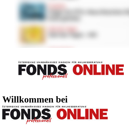
FONDS professionell
FONDS professi
Willkommen bei