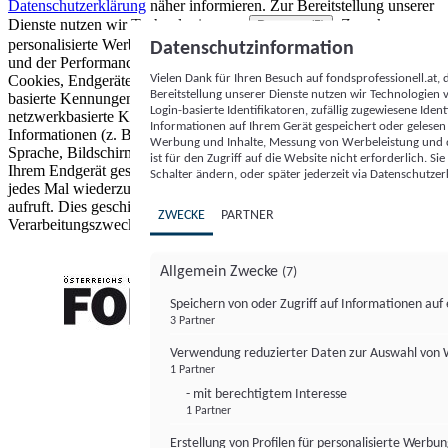
Datenschutzerklärung
näher informieren.
Zur Bereitstellung unserer
Dienste nutzen wir Technologien von
. Zwecke:
Partnern (5)
personalisierte Werbung und Inhalte, Messung von Werbeleistung
Datenschutzinformation
und der Performance von Inhalten sowie Zielgruppenforschung.
Vielen Dank für Ihren Besuch auf fondsprofessionell.at
Cookies, Endgeräte- oder ähnliche Online-Kennungen (z. B. login-
Bereitstellung unserer Dienste nutzen wir Technologien
basierte Kennungen, zufällig generierte Kennungen,
Login-basierte Identifikatoren, zufällig zugewiesene Id
netzwerkbasierte Kennungen) können zusammen mit anderen
Informationen auf Ihrem Gerät gespeichert oder gelese
Informationen (z. B. Browsertyp und Browserinformationen,
Werbung und Inhalte, Messung von Werbeleistung und d
Sprache, Bildschirmgröße, unterstützte Technologien usw.) auf
ist für den Zugriff auf die Website nicht erforderlich. S
Ihrem Endgerät gespeichert oder von dort ausgelesen werden, um es
Schalter ändern, oder später jederzeit via Datenschutzer
jedes Mal wiederzuerkennen, wenn es eine App oder einer Webseite
aufruft. Dies geschieht für einen oder mehrere der hier aufgeführten
ZWECKE
PARTNER
Verarbeitungszwecke.
Allgemein Zwecke
(7)
Speichern von oder Zugriff auf Informationen au
3 Partner
FONDS professionell
Verwendung reduzierter Daten zur Auswahl von
1 Partner
- mit berechtigtem Interesse
1 Partner
Erstellung von Profilen für personalisierte Werbu