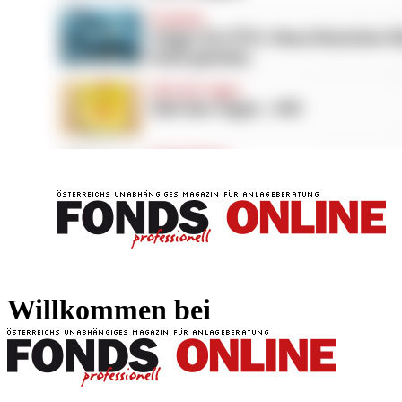
FONDS professionell
FONDS professi
Willkommen bei