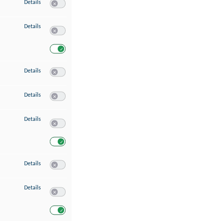
zu Speichern von oder Zugriff auf Informationen auf einem Endgerät
Details
Switch zum Einwilligen bzw. Ablehnen des Dienstes Speichern 
zu Verwendung reduzierter Daten zur Auswahl von Werbeanzeigen
Details
Switch zum Einwilligen bzw. Ablehnen des Dienstes Verwend
Switch zum Einwilligen bzw. Ablehnen des Dienstes Verwendu
zu Erstellung von Profilen für personalisierte Werbung
Details
Switch zum Einwilligen bzw. Ablehnen des Dienstes Erstellung 
zu Verwendung von Profilen zur Auswahl personalisierter Werbung
Details
Switch zum Einwilligen bzw. Ablehnen des Dienstes Verwendun
zu Messung der Werbeleistung
Details
Switch zum Einwilligen bzw. Ablehnen des Dienstes Messung 
Switch zum Einwilligen bzw. Ablehnen des Dienstes Messung d
zu Messung der Performance von Inhalten
Details
Switch zum Einwilligen bzw. Ablehnen des Dienstes Messung 
zu Analyse von Zielgruppen durch Statistiken oder Kombinationen von Dat
Details
Switch zum Einwilligen bzw. Ablehnen des Dienstes Analyse v
Switch zum Einwilligen bzw. Ablehnen des Dienstes Analyse v