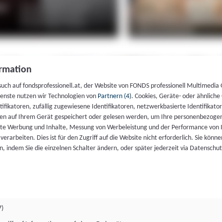
rmation
such auf fondsprofessionell.at, der Website von FONDS professionell Multimedia
ienste nutzen wir Technologien von
Partnern (4)
. Cookies, Geräte- oder ähnliche
entifikatoren, zufällig zugewiesene Identifikatoren, netzwerkbasierte Identifik
en auf Ihrem Gerät gespeichert oder gelesen werden, um Ihre personenbezogen
rte Werbung und Inhalte, Messung von Werbeleistung und der Performance von 
erarbeiten. Dies ist für den Zugriff auf die Website nicht erforderlich. Sie können
, indem Sie die einzelnen Schalter ändern, oder später jederzeit via Datenschu
7)