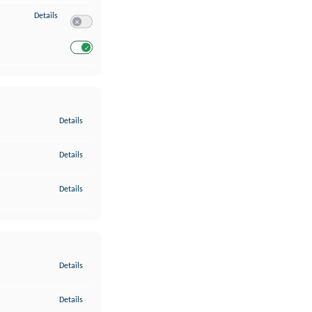
zu Entwicklung und Verbesserung der Angebote
Details
Switch zum Einwilligen bzw. Ablehnen des Dienstes Entwickl
Switch zum Einwilligen bzw. Ablehnen des Dienstes Entwicklu
zu Gewährleistung der Sicherheit, Verhinderung und Aufdeckung v
Details
zu Bereitstellung und Anzeige von Werbung und Inhalten
Details
zu Ihre Entscheidungen zum Datenschutz speichern und übermittel
Details
zu Abgleichung und Kombination von Daten aus unterschiedlichen 
Details
zu Verknüpfung verschiedener Endgeräte
Details