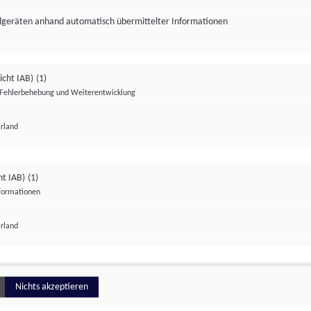
ndgeräten anhand automatisch übermittelter Informationen
icht IAB)
(1)
Fehlerbehebung und Weiterentwicklung
Irland
Impressum
Datenschutzerklärung
Datenschutzeinstellungen
ht IAB)
(1)
nformationen
Irland
ionell
Nichts akzeptieren