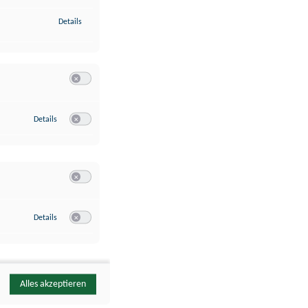
zu Identifikation von Endgeräten anhand automatisch übermittelte
Details
Switch zum Einwilligen bzw. Ablehnen der Kategorie Analyse / 
zu Google Analytics
Details
Switch zum Einwilligen bzw. Ablehnen des Dienstes Google Ana
Switch zum Einwilligen bzw. Ablehnen der Kategorie Sonstige 
zu YouTube
Details
Switch zum Einwilligen bzw. Ablehnen des Dienstes YouTube
Alles akzeptieren