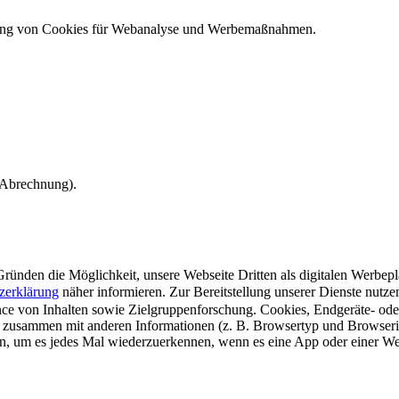
ndung von Cookies für Webanalyse und Werbemaßnahmen.
e Abrechnung).
ünden die Möglichkeit, unsere Webseite Dritten als digitalen Werbeplat
zerklärung
näher informieren.
Zur Bereitstellung unserer Dienste nutz
e von Inhalten sowie Zielgruppenforschung. Cookies, Endgeräte- ode
 zusammen mit anderen Informationen (z. B. Browsertyp und Browserin
n, um es jedes Mal wiederzuerkennen, wenn es eine App oder einer Webs