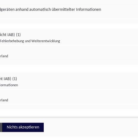
ndgeräten anhand automatisch übermittelter Informationen
icht IAB)
(1)
Fehlerbehebung und Weiterentwicklung
Irland
Impressum
Datenschutzerklärung
Datenschutzeinstellungen
ht IAB)
(1)
nformationen
Irland
ionell
Nichts akzeptieren