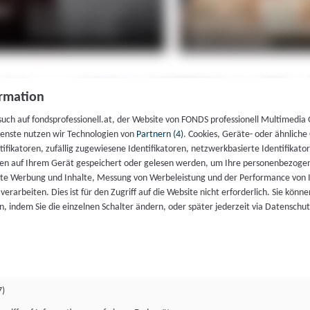
rmation
such auf fondsprofessionell.at, der Website von FONDS professionell Multimedia
ienste nutzen wir Technologien von
Partnern (4)
. Cookies, Geräte- oder ähnliche
entifikatoren, zufällig zugewiesene Identifikatoren, netzwerkbasierte Identifik
en auf Ihrem Gerät gespeichert oder gelesen werden, um Ihre personenbezogen
rte Werbung und Inhalte, Messung von Werbeleistung und der Performance von 
erarbeiten. Dies ist für den Zugriff auf die Website nicht erforderlich. Sie können
, indem Sie die einzelnen Schalter ändern, oder später jederzeit via Datenschu
7)