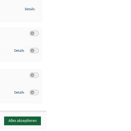
zu Identifikation von Endgeräten anhand automatisch übermittelte
Details
Switch zum Einwilligen bzw. Ablehnen der Kategorie Analyse / 
zu Google Analytics
Details
Switch zum Einwilligen bzw. Ablehnen des Dienstes Google Ana
Switch zum Einwilligen bzw. Ablehnen der Kategorie Sonstige 
zu YouTube
Details
Switch zum Einwilligen bzw. Ablehnen des Dienstes YouTube
Alles akzeptieren