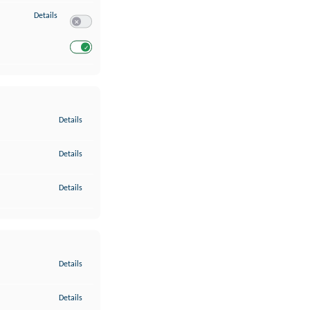
zu Entwicklung und Verbesserung der Angebote
Details
Switch zum Einwilligen bzw. Ablehnen des Dienstes Entwickl
Switch zum Einwilligen bzw. Ablehnen des Dienstes Entwicklu
zu Gewährleistung der Sicherheit, Verhinderung und Aufdeckung v
Details
zu Bereitstellung und Anzeige von Werbung und Inhalten
Details
zu Ihre Entscheidungen zum Datenschutz speichern und übermittel
Details
zu Abgleichung und Kombination von Daten aus unterschiedlichen 
Details
zu Verknüpfung verschiedener Endgeräte
Details