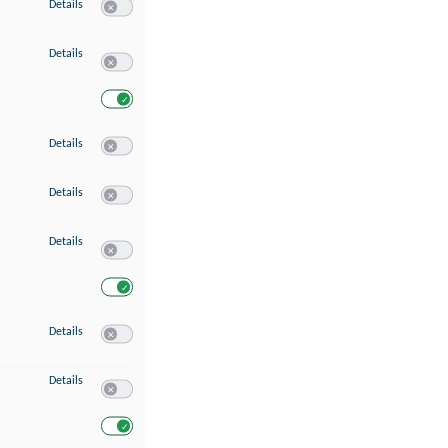
zu Speichern von oder Zugriff auf Informationen auf einem Endgerät
Details
Switch zum Einwilligen bzw. Ablehnen des Dienstes Speichern 
zu Verwendung reduzierter Daten zur Auswahl von Werbeanzeigen
Details
Switch zum Einwilligen bzw. Ablehnen des Dienstes Verwend
Switch zum Einwilligen bzw. Ablehnen des Dienstes Verwendu
zu Erstellung von Profilen für personalisierte Werbung
Details
Switch zum Einwilligen bzw. Ablehnen des Dienstes Erstellung 
zu Verwendung von Profilen zur Auswahl personalisierter Werbung
Details
Switch zum Einwilligen bzw. Ablehnen des Dienstes Verwendun
zu Messung der Werbeleistung
Details
Switch zum Einwilligen bzw. Ablehnen des Dienstes Messung 
Switch zum Einwilligen bzw. Ablehnen des Dienstes Messung d
zu Messung der Performance von Inhalten
Details
Switch zum Einwilligen bzw. Ablehnen des Dienstes Messung 
zu Analyse von Zielgruppen durch Statistiken oder Kombinationen von Dat
Details
Switch zum Einwilligen bzw. Ablehnen des Dienstes Analyse v
Switch zum Einwilligen bzw. Ablehnen des Dienstes Analyse v