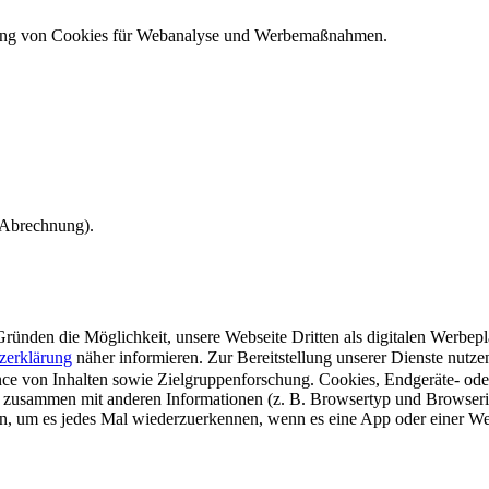
ndung von Cookies für Webanalyse und Werbemaßnahmen.
e Abrechnung).
ünden die Möglichkeit, unsere Webseite Dritten als digitalen Werbeplat
zerklärung
näher informieren.
Zur Bereitstellung unserer Dienste nutz
e von Inhalten sowie Zielgruppenforschung. Cookies, Endgeräte- ode
 zusammen mit anderen Informationen (z. B. Browsertyp und Browserin
n, um es jedes Mal wiederzuerkennen, wenn es eine App oder einer Webs