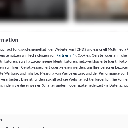
rmation
such auf fondsprofessionell.at, der Website von FONDS professionell Multimedia
ienste nutzen wir Technologien von
Partnern (4)
. Cookies, Geräte- oder ähnliche
entifikatoren, zufällig zugewiesene Identifikatoren, netzwerkbasierte Identifik
en auf Ihrem Gerät gespeichert oder gelesen werden, um Ihre personenbezogen
rte Werbung und Inhalte, Messung von Werbeleistung und der Performance von 
erarbeiten. Dies ist für den Zugriff auf die Website nicht erforderlich. Sie können
, indem Sie die einzelnen Schalter ändern, oder später jederzeit via Datenschu
7)