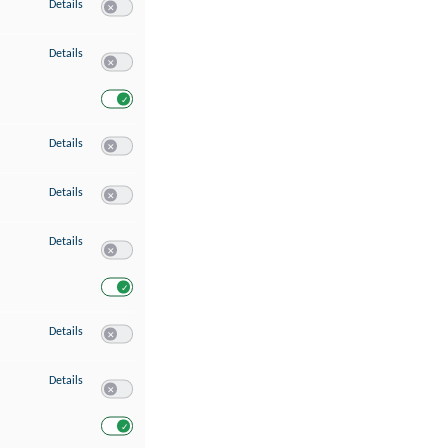
zu Speichern von oder Zugriff auf Informationen auf einem Endgerät
Details
Switch zum Einwilligen bzw. Ablehnen des Dienstes Speichern 
zu Verwendung reduzierter Daten zur Auswahl von Werbeanzeigen
Details
Switch zum Einwilligen bzw. Ablehnen des Dienstes Verwend
Switch zum Einwilligen bzw. Ablehnen des Dienstes Verwendu
zu Erstellung von Profilen für personalisierte Werbung
Details
Switch zum Einwilligen bzw. Ablehnen des Dienstes Erstellung 
zu Verwendung von Profilen zur Auswahl personalisierter Werbung
Details
Switch zum Einwilligen bzw. Ablehnen des Dienstes Verwendun
zu Messung der Werbeleistung
Details
Switch zum Einwilligen bzw. Ablehnen des Dienstes Messung 
Switch zum Einwilligen bzw. Ablehnen des Dienstes Messung d
zu Messung der Performance von Inhalten
Details
Switch zum Einwilligen bzw. Ablehnen des Dienstes Messung 
zu Analyse von Zielgruppen durch Statistiken oder Kombinationen von Dat
Details
Switch zum Einwilligen bzw. Ablehnen des Dienstes Analyse v
Switch zum Einwilligen bzw. Ablehnen des Dienstes Analyse v