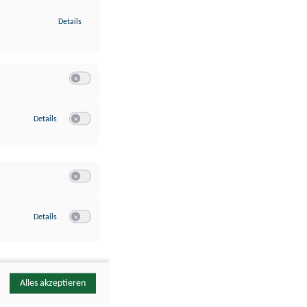
zu Identifikation von Endgeräten anhand automatisch übermittelte
Details
Switch zum Einwilligen bzw. Ablehnen der Kategorie Analyse / 
zu Google Analytics
Details
Switch zum Einwilligen bzw. Ablehnen des Dienstes Google Ana
Switch zum Einwilligen bzw. Ablehnen der Kategorie Sonstige 
zu YouTube
Details
Switch zum Einwilligen bzw. Ablehnen des Dienstes YouTube
Alles akzeptieren