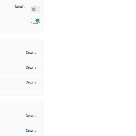
zu Entwicklung und Verbesserung der Angebote
Details
Switch zum Einwilligen bzw. Ablehnen des Dienstes Entwickl
Switch zum Einwilligen bzw. Ablehnen des Dienstes Entwicklu
zu Gewährleistung der Sicherheit, Verhinderung und Aufdeckung v
Details
zu Bereitstellung und Anzeige von Werbung und Inhalten
Details
zu Ihre Entscheidungen zum Datenschutz speichern und übermittel
Details
zu Abgleichung und Kombination von Daten aus unterschiedlichen 
Details
zu Verknüpfung verschiedener Endgeräte
Details