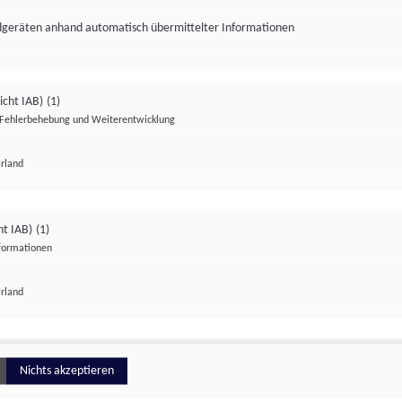
ndgeräten anhand automatisch übermittelter Informationen
icht IAB)
(1)
Fehlerbehebung und Weiterentwicklung
Irland
Impressum
Datenschutzerklärung
Datenschutzeinstellungen
ht IAB)
(1)
nformationen
Irland
ionell
Nichts akzeptieren