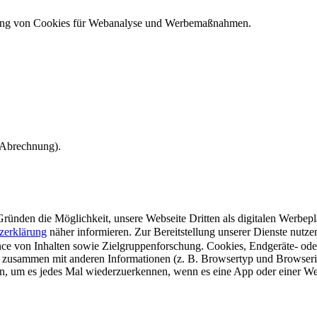
ndung von Cookies für Webanalyse und Werbemaßnahmen.
e Abrechnung).
ünden die Möglichkeit, unsere Webseite Dritten als digitalen Werbeplat
zerklärung
näher informieren.
Zur Bereitstellung unserer Dienste nutz
e von Inhalten sowie Zielgruppenforschung. Cookies, Endgeräte- ode
 zusammen mit anderen Informationen (z. B. Browsertyp und Browserin
n, um es jedes Mal wiederzuerkennen, wenn es eine App oder einer Webs