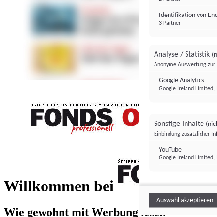
Identifikation von E
3 Partner
Analyse / Statistik
(n
Anonyme Auswertung zur 
Google Analytics
Google Ireland Limited, 
Sonstige Inhalte
(nic
Einbindung zusätzlicher I
FONDS professionell
YouTube
Google Ireland Limited, 
FONDS profess
Willkommen bei
Auswahl akzeptieren
Wie gewohnt mit Werbung lesen