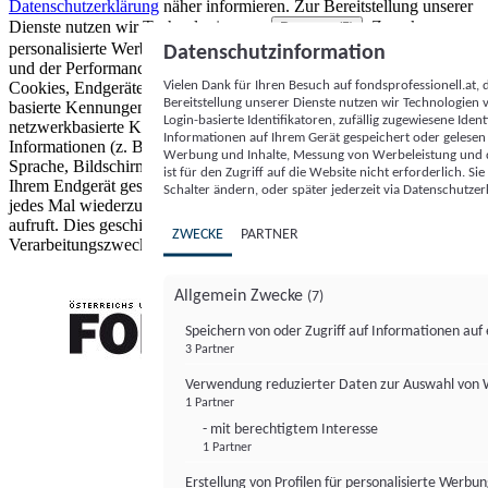
Datenschutzerklärung
näher informieren.
Zur Bereitstellung unserer
Dienste nutzen wir Technologien von
. Zwecke:
Partnern (5)
personalisierte Werbung und Inhalte, Messung von Werbeleistung
Datenschutzinformation
und der Performance von Inhalten sowie Zielgruppenforschung.
Vielen Dank für Ihren Besuch auf fondsprofessionell.at
Cookies, Endgeräte- oder ähnliche Online-Kennungen (z. B. login-
Bereitstellung unserer Dienste nutzen wir Technologien
basierte Kennungen, zufällig generierte Kennungen,
Login-basierte Identifikatoren, zufällig zugewiesene Id
netzwerkbasierte Kennungen) können zusammen mit anderen
Informationen auf Ihrem Gerät gespeichert oder gelese
Informationen (z. B. Browsertyp und Browserinformationen,
Werbung und Inhalte, Messung von Werbeleistung und d
Sprache, Bildschirmgröße, unterstützte Technologien usw.) auf
ist für den Zugriff auf die Website nicht erforderlich. S
Ihrem Endgerät gespeichert oder von dort ausgelesen werden, um es
Schalter ändern, oder später jederzeit via Datenschutzer
jedes Mal wiederzuerkennen, wenn es eine App oder einer Webseite
aufruft. Dies geschieht für einen oder mehrere der hier aufgeführten
ZWECKE
PARTNER
Verarbeitungszwecke.
Allgemein Zwecke
(7)
Speichern von oder Zugriff auf Informationen au
3 Partner
FONDS professionell
Verwendung reduzierter Daten zur Auswahl von
1 Partner
- mit berechtigtem Interesse
1 Partner
Erstellung von Profilen für personalisierte Werbu