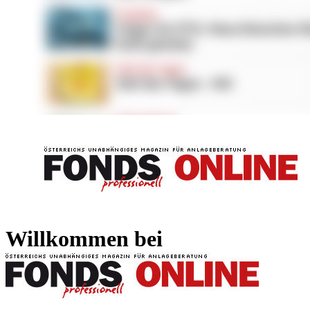
FONDS professionell
FONDS professi
Willkommen bei