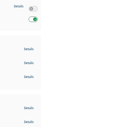
zu Entwicklung und Verbesserung der Angebote
Details
Switch zum Einwilligen bzw. Ablehnen des Dienstes Entwickl
Switch zum Einwilligen bzw. Ablehnen des Dienstes Entwicklu
zu Gewährleistung der Sicherheit, Verhinderung und Aufdeckung v
Details
zu Bereitstellung und Anzeige von Werbung und Inhalten
Details
zu Ihre Entscheidungen zum Datenschutz speichern und übermittel
Details
zu Abgleichung und Kombination von Daten aus unterschiedlichen 
Details
zu Verknüpfung verschiedener Endgeräte
Details