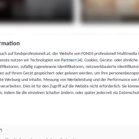
rmation
such auf fondsprofessionell.at, der Website von FONDS professionell Multimedia
ienste nutzen wir Technologien von
Partnern (4)
. Cookies, Geräte- oder ähnliche
entifikatoren, zufällig zugewiesene Identifikatoren, netzwerkbasierte Identifik
en auf Ihrem Gerät gespeichert oder gelesen werden, um Ihre personenbezogen
rte Werbung und Inhalte, Messung von Werbeleistung und der Performance von 
erarbeiten. Dies ist für den Zugriff auf die Website nicht erforderlich. Sie können
, indem Sie die einzelnen Schalter ändern, oder später jederzeit via Datenschu
7)