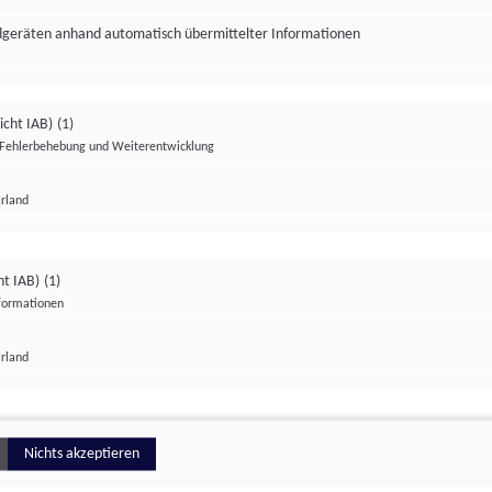
ndgeräten anhand automatisch übermittelter Informationen
icht IAB)
(1)
Fehlerbehebung und Weiterentwicklung
Irland
Impressum
Datenschutzerklärung
Datenschutzeinstellungen
ht IAB)
(1)
nformationen
Irland
ionell
Nichts akzeptieren