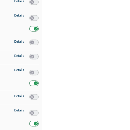
zu Speichern von oder Zugriff auf Informationen auf einem Endgerät
Details
Switch zum Einwilligen bzw. Ablehnen des Dienstes Speichern 
zu Verwendung reduzierter Daten zur Auswahl von Werbeanzeigen
Details
Switch zum Einwilligen bzw. Ablehnen des Dienstes Verwend
Switch zum Einwilligen bzw. Ablehnen des Dienstes Verwendu
zu Erstellung von Profilen für personalisierte Werbung
Details
Switch zum Einwilligen bzw. Ablehnen des Dienstes Erstellung 
zu Verwendung von Profilen zur Auswahl personalisierter Werbung
Details
Switch zum Einwilligen bzw. Ablehnen des Dienstes Verwendun
zu Messung der Werbeleistung
Details
Switch zum Einwilligen bzw. Ablehnen des Dienstes Messung 
Switch zum Einwilligen bzw. Ablehnen des Dienstes Messung d
zu Messung der Performance von Inhalten
Details
Switch zum Einwilligen bzw. Ablehnen des Dienstes Messung 
zu Analyse von Zielgruppen durch Statistiken oder Kombinationen von Dat
Details
Switch zum Einwilligen bzw. Ablehnen des Dienstes Analyse v
Switch zum Einwilligen bzw. Ablehnen des Dienstes Analyse v