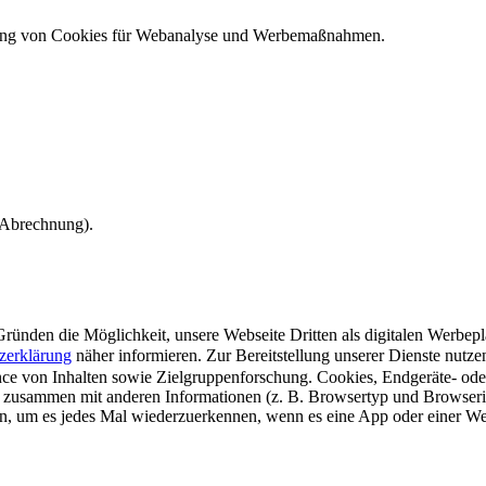
ndung von Cookies für Webanalyse und Werbemaßnahmen.
e Abrechnung).
ünden die Möglichkeit, unsere Webseite Dritten als digitalen Werbeplat
zerklärung
näher informieren.
Zur Bereitstellung unserer Dienste nutz
e von Inhalten sowie Zielgruppenforschung. Cookies, Endgeräte- ode
 zusammen mit anderen Informationen (z. B. Browsertyp und Browserin
n, um es jedes Mal wiederzuerkennen, wenn es eine App oder einer Webs