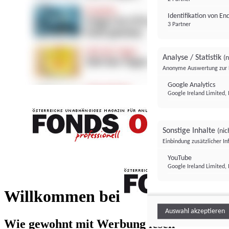
Identifikation von E
3 Partner
Analyse / Statistik
(n
Anonyme Auswertung zur 
Google Analytics
Google Ireland Limited, 
Sonstige Inhalte
(nic
Einbindung zusätzlicher I
FONDS professionell
YouTube
Google Ireland Limited, 
FONDS profess
Willkommen bei
Auswahl akzeptieren
Wie gewohnt mit Werbung lesen