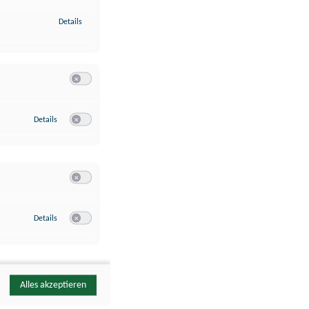
zu Identifikation von Endgeräten anhand automatisch übermittelte
Details
Switch zum Einwilligen bzw. Ablehnen der Kategorie Analyse / 
zu Google Analytics
Details
Switch zum Einwilligen bzw. Ablehnen des Dienstes Google Ana
Switch zum Einwilligen bzw. Ablehnen der Kategorie Sonstige 
zu YouTube
Details
Switch zum Einwilligen bzw. Ablehnen des Dienstes YouTube
Alles akzeptieren