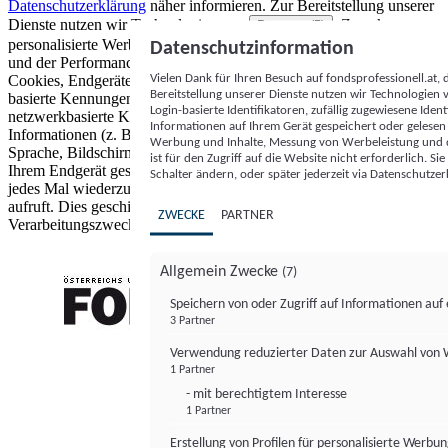
Datenschutzerklärung
näher informieren.
Zur Bereitstellung unserer
Dienste nutzen wir Technologien von
. Zwecke:
Partnern (5)
personalisierte Werbung und Inhalte, Messung von Werbeleistung
Datenschutzinformation
und der Performance von Inhalten sowie Zielgruppenforschung.
Vielen Dank für Ihren Besuch auf fondsprofessionell.at
Cookies, Endgeräte- oder ähnliche Online-Kennungen (z. B. login-
Bereitstellung unserer Dienste nutzen wir Technologien
basierte Kennungen, zufällig generierte Kennungen,
Login-basierte Identifikatoren, zufällig zugewiesene Id
netzwerkbasierte Kennungen) können zusammen mit anderen
Informationen auf Ihrem Gerät gespeichert oder gelese
Informationen (z. B. Browsertyp und Browserinformationen,
Werbung und Inhalte, Messung von Werbeleistung und d
Sprache, Bildschirmgröße, unterstützte Technologien usw.) auf
ist für den Zugriff auf die Website nicht erforderlich. S
Ihrem Endgerät gespeichert oder von dort ausgelesen werden, um es
Schalter ändern, oder später jederzeit via Datenschutzer
jedes Mal wiederzuerkennen, wenn es eine App oder einer Webseite
aufruft. Dies geschieht für einen oder mehrere der hier aufgeführten
ZWECKE
PARTNER
Verarbeitungszwecke.
Allgemein Zwecke
(7)
Speichern von oder Zugriff auf Informationen au
3 Partner
FONDS professionell
Verwendung reduzierter Daten zur Auswahl von
1 Partner
- mit berechtigtem Interesse
1 Partner
Erstellung von Profilen für personalisierte Werbu