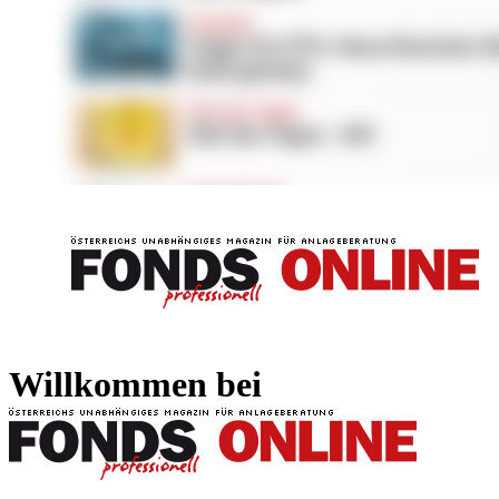
FONDS professionell
FONDS professi
Willkommen bei