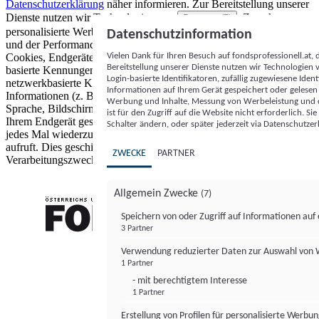
Datenschutzerklärung
näher informieren.
Zur Bereitstellung unserer
Dienste nutzen wir Technologien von
. Zwecke:
Partnern (5)
personalisierte Werbung und Inhalte, Messung von Werbeleistung
Datenschutzinformation
und der Performance von Inhalten sowie Zielgruppenforschung.
Vielen Dank für Ihren Besuch auf fondsprofessionell.at
Cookies, Endgeräte- oder ähnliche Online-Kennungen (z. B. login-
Bereitstellung unserer Dienste nutzen wir Technologien
basierte Kennungen, zufällig generierte Kennungen,
Login-basierte Identifikatoren, zufällig zugewiesene Id
netzwerkbasierte Kennungen) können zusammen mit anderen
Informationen auf Ihrem Gerät gespeichert oder gelese
Informationen (z. B. Browsertyp und Browserinformationen,
Werbung und Inhalte, Messung von Werbeleistung und d
Sprache, Bildschirmgröße, unterstützte Technologien usw.) auf
ist für den Zugriff auf die Website nicht erforderlich. S
Ihrem Endgerät gespeichert oder von dort ausgelesen werden, um es
Schalter ändern, oder später jederzeit via Datenschutzer
jedes Mal wiederzuerkennen, wenn es eine App oder einer Webseite
aufruft. Dies geschieht für einen oder mehrere der hier aufgeführten
ZWECKE
PARTNER
Verarbeitungszwecke.
Allgemein Zwecke
(7)
Speichern von oder Zugriff auf Informationen au
3 Partner
FONDS professionell
Verwendung reduzierter Daten zur Auswahl von
1 Partner
- mit berechtigtem Interesse
1 Partner
Erstellung von Profilen für personalisierte Werbu