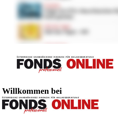
FONDS professionell
FONDS professi
Willkommen bei