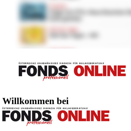
FONDS professionell
FONDS professi
Willkommen bei