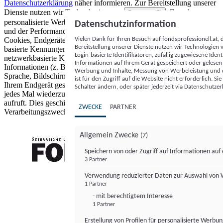
Datenschutzerklärung
näher informieren.
Zur Bereitstellung unserer
Dienste nutzen wir Technologien von
. Zwecke:
Partnern (5)
personalisierte Werbung und Inhalte, Messung von Werbeleistung
Datenschutzinformation
und der Performance von Inhalten sowie Zielgruppenforschung.
Vielen Dank für Ihren Besuch auf fondsprofessionell.at
Cookies, Endgeräte- oder ähnliche Online-Kennungen (z. B. login-
Bereitstellung unserer Dienste nutzen wir Technologien
basierte Kennungen, zufällig generierte Kennungen,
Login-basierte Identifikatoren, zufällig zugewiesene Id
netzwerkbasierte Kennungen) können zusammen mit anderen
Informationen auf Ihrem Gerät gespeichert oder gelese
Informationen (z. B. Browsertyp und Browserinformationen,
Werbung und Inhalte, Messung von Werbeleistung und d
Sprache, Bildschirmgröße, unterstützte Technologien usw.) auf
ist für den Zugriff auf die Website nicht erforderlich. S
Ihrem Endgerät gespeichert oder von dort ausgelesen werden, um es
Schalter ändern, oder später jederzeit via Datenschutzer
jedes Mal wiederzuerkennen, wenn es eine App oder einer Webseite
aufruft. Dies geschieht für einen oder mehrere der hier aufgeführten
ZWECKE
PARTNER
Verarbeitungszwecke.
Allgemein Zwecke
(7)
Speichern von oder Zugriff auf Informationen au
3 Partner
FONDS professionell
Verwendung reduzierter Daten zur Auswahl von
1 Partner
- mit berechtigtem Interesse
1 Partner
Erstellung von Profilen für personalisierte Werbu