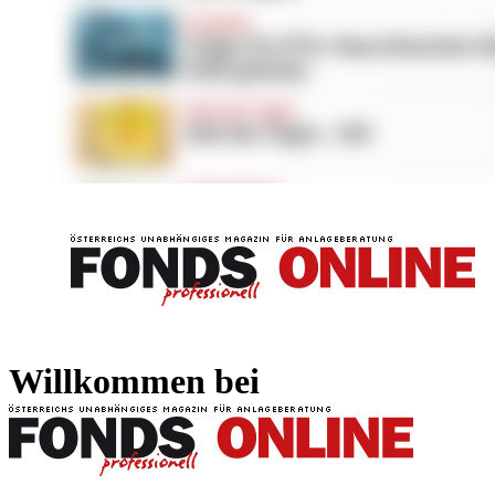
FONDS professionell
FONDS professi
Willkommen bei