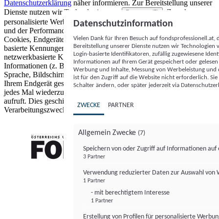
Datenschutzerklärung
näher informieren.
Zur Bereitstellung unserer
Dienste nutzen wir Technologien von
. Zwecke:
Partnern (5)
personalisierte Werbung und Inhalte, Messung von Werbeleistung
Datenschutzinformation
und der Performance von Inhalten sowie Zielgruppenforschung.
Vielen Dank für Ihren Besuch auf fondsprofessionell.at
Cookies, Endgeräte- oder ähnliche Online-Kennungen (z. B. login-
Bereitstellung unserer Dienste nutzen wir Technologien
basierte Kennungen, zufällig generierte Kennungen,
Login-basierte Identifikatoren, zufällig zugewiesene Id
netzwerkbasierte Kennungen) können zusammen mit anderen
Informationen auf Ihrem Gerät gespeichert oder gelese
Informationen (z. B. Browsertyp und Browserinformationen,
Werbung und Inhalte, Messung von Werbeleistung und d
Sprache, Bildschirmgröße, unterstützte Technologien usw.) auf
ist für den Zugriff auf die Website nicht erforderlich. S
Ihrem Endgerät gespeichert oder von dort ausgelesen werden, um es
Schalter ändern, oder später jederzeit via Datenschutzer
jedes Mal wiederzuerkennen, wenn es eine App oder einer Webseite
aufruft. Dies geschieht für einen oder mehrere der hier aufgeführten
ZWECKE
PARTNER
Verarbeitungszwecke.
Allgemein Zwecke
(7)
Speichern von oder Zugriff auf Informationen au
3 Partner
FONDS professionell
Verwendung reduzierter Daten zur Auswahl von
1 Partner
- mit berechtigtem Interesse
1 Partner
Erstellung von Profilen für personalisierte Werbu