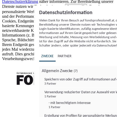
Datenschutzerklärung
näher informieren.
Zur Bereitstellung unserer
Dienste nutzen wir Technologien von
. Zwecke:
Partnern (5)
personalisierte Werbung und Inhalte, Messung von Werbeleistung
Datenschutzinformation
und der Performance von Inhalten sowie Zielgruppenforschung.
Vielen Dank für Ihren Besuch auf fondsprofessionell.at
Cookies, Endgeräte- oder ähnliche Online-Kennungen (z. B. login-
Bereitstellung unserer Dienste nutzen wir Technologien
basierte Kennungen, zufällig generierte Kennungen,
Login-basierte Identifikatoren, zufällig zugewiesene Id
netzwerkbasierte Kennungen) können zusammen mit anderen
Informationen auf Ihrem Gerät gespeichert oder gelese
Informationen (z. B. Browsertyp und Browserinformationen,
Werbung und Inhalte, Messung von Werbeleistung und d
Sprache, Bildschirmgröße, unterstützte Technologien usw.) auf
ist für den Zugriff auf die Website nicht erforderlich. S
Ihrem Endgerät gespeichert oder von dort ausgelesen werden, um es
Schalter ändern, oder später jederzeit via Datenschutzer
jedes Mal wiederzuerkennen, wenn es eine App oder einer Webseite
aufruft. Dies geschieht für einen oder mehrere der hier aufgeführten
ZWECKE
PARTNER
Verarbeitungszwecke.
Allgemein Zwecke
(7)
Speichern von oder Zugriff auf Informationen au
3 Partner
FONDS professionell
Verwendung reduzierter Daten zur Auswahl von
1 Partner
- mit berechtigtem Interesse
1 Partner
Erstellung von Profilen für personalisierte Werbu