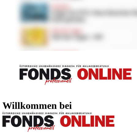
FONDS professionell
FONDS professi
Willkommen bei