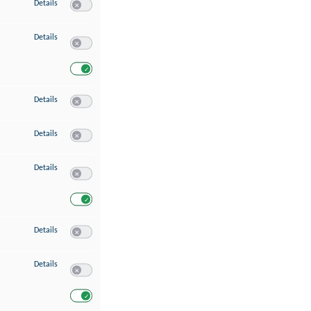
zu Speichern von oder Zugriff auf Informationen auf einem Endgerät
Details
Switch zum Einwilligen bzw. Ablehnen des Dienstes Speichern 
zu Verwendung reduzierter Daten zur Auswahl von Werbeanzeigen
Details
Switch zum Einwilligen bzw. Ablehnen des Dienstes Verwend
Switch zum Einwilligen bzw. Ablehnen des Dienstes Verwendu
zu Erstellung von Profilen für personalisierte Werbung
Details
Switch zum Einwilligen bzw. Ablehnen des Dienstes Erstellung 
zu Verwendung von Profilen zur Auswahl personalisierter Werbung
Details
Switch zum Einwilligen bzw. Ablehnen des Dienstes Verwendun
zu Messung der Werbeleistung
Details
Switch zum Einwilligen bzw. Ablehnen des Dienstes Messung 
Switch zum Einwilligen bzw. Ablehnen des Dienstes Messung d
zu Messung der Performance von Inhalten
Details
Switch zum Einwilligen bzw. Ablehnen des Dienstes Messung 
zu Analyse von Zielgruppen durch Statistiken oder Kombinationen von Dat
Details
Switch zum Einwilligen bzw. Ablehnen des Dienstes Analyse v
Switch zum Einwilligen bzw. Ablehnen des Dienstes Analyse v