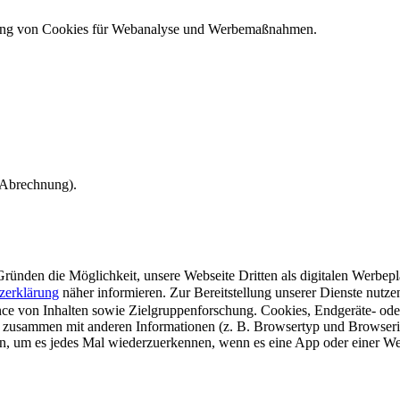
ndung von Cookies für Webanalyse und Werbemaßnahmen.
e Abrechnung).
ünden die Möglichkeit, unsere Webseite Dritten als digitalen Werbeplat
zerklärung
näher informieren.
Zur Bereitstellung unserer Dienste nutz
e von Inhalten sowie Zielgruppenforschung. Cookies, Endgeräte- ode
 zusammen mit anderen Informationen (z. B. Browsertyp und Browserin
n, um es jedes Mal wiederzuerkennen, wenn es eine App oder einer Webs