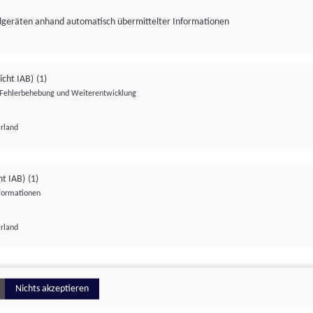
ndgeräten anhand automatisch übermittelter Informationen
icht IAB)
(1)
Fehlerbehebung und Weiterentwicklung
Irland
Impressum
Datenschutzerklärung
Datenschutzeinstellungen
ht IAB)
(1)
nformationen
Irland
ionell
Nichts akzeptieren