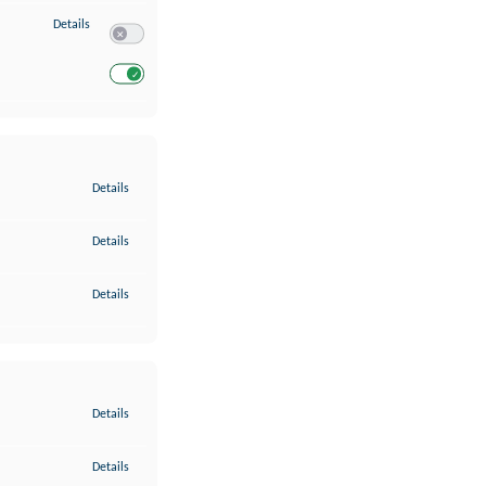
zu Entwicklung und Verbesserung der Angebote
Details
Switch zum Einwilligen bzw. Ablehnen des Dienstes Entwickl
Switch zum Einwilligen bzw. Ablehnen des Dienstes Entwicklu
zu Gewährleistung der Sicherheit, Verhinderung und Aufdeckung v
Details
zu Bereitstellung und Anzeige von Werbung und Inhalten
Details
zu Ihre Entscheidungen zum Datenschutz speichern und übermittel
Details
zu Abgleichung und Kombination von Daten aus unterschiedlichen 
Details
zu Verknüpfung verschiedener Endgeräte
Details