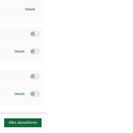
zu Identifikation von Endgeräten anhand automatisch übermittelte
Details
Switch zum Einwilligen bzw. Ablehnen der Kategorie Analyse / 
zu Google Analytics
Details
Switch zum Einwilligen bzw. Ablehnen des Dienstes Google Ana
Switch zum Einwilligen bzw. Ablehnen der Kategorie Sonstige 
zu YouTube
Details
Switch zum Einwilligen bzw. Ablehnen des Dienstes YouTube
Alles akzeptieren