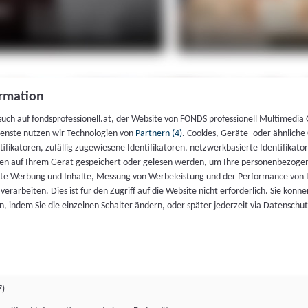
rmation
such auf fondsprofessionell.at, der Website von FONDS professionell Multimedia
ienste nutzen wir Technologien von
Partnern (4)
. Cookies, Geräte- oder ähnliche
entifikatoren, zufällig zugewiesene Identifikatoren, netzwerkbasierte Identifik
en auf Ihrem Gerät gespeichert oder gelesen werden, um Ihre personenbezogen
rte Werbung und Inhalte, Messung von Werbeleistung und der Performance von 
erarbeiten. Dies ist für den Zugriff auf die Website nicht erforderlich. Sie können
, indem Sie die einzelnen Schalter ändern, oder später jederzeit via Datenschu
7)