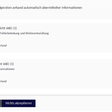
ndgeräten anhand automatisch übermittelter Informationen
icht IAB)
(1)
Fehlerbehebung und Weiterentwicklung
Irland
Impressum
Datenschutzerklärung
Datenschutzeinstellungen
ht IAB)
(1)
nformationen
Irland
ionell
Nichts akzeptieren