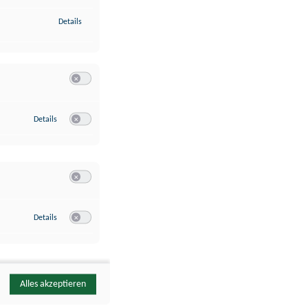
zu Identifikation von Endgeräten anhand automatisch übermittelte
Details
Switch zum Einwilligen bzw. Ablehnen der Kategorie Analyse / 
zu Google Analytics
Details
Switch zum Einwilligen bzw. Ablehnen des Dienstes Google Ana
Switch zum Einwilligen bzw. Ablehnen der Kategorie Sonstige 
zu YouTube
Details
Switch zum Einwilligen bzw. Ablehnen des Dienstes YouTube
Alles akzeptieren