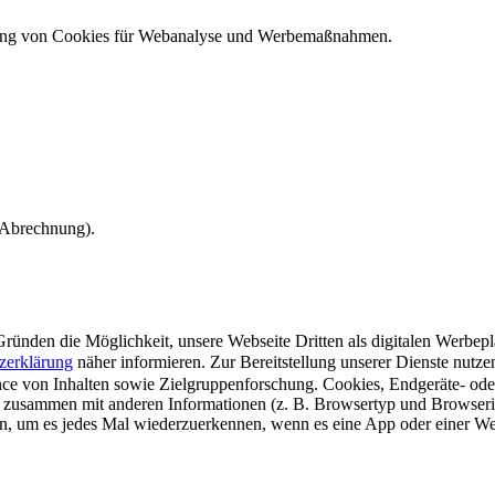
ndung von Cookies für Webanalyse und Werbemaßnahmen.
e Abrechnung).
ünden die Möglichkeit, unsere Webseite Dritten als digitalen Werbeplat
zerklärung
näher informieren.
Zur Bereitstellung unserer Dienste nutz
e von Inhalten sowie Zielgruppenforschung. Cookies, Endgeräte- ode
 zusammen mit anderen Informationen (z. B. Browsertyp und Browserin
n, um es jedes Mal wiederzuerkennen, wenn es eine App oder einer Webs