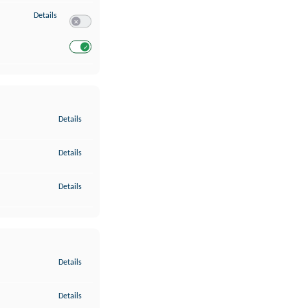
zu Entwicklung und Verbesserung der Angebote
Details
Switch zum Einwilligen bzw. Ablehnen des Dienstes Entwickl
Switch zum Einwilligen bzw. Ablehnen des Dienstes Entwicklu
zu Gewährleistung der Sicherheit, Verhinderung und Aufdeckung v
Details
zu Bereitstellung und Anzeige von Werbung und Inhalten
Details
zu Ihre Entscheidungen zum Datenschutz speichern und übermittel
Details
zu Abgleichung und Kombination von Daten aus unterschiedlichen 
Details
zu Verknüpfung verschiedener Endgeräte
Details