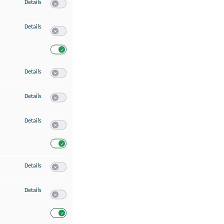
zu Speichern von oder Zugriff auf Informationen auf einem Endgerät
Details
Switch zum Einwilligen bzw. Ablehnen des Dienstes Speichern 
zu Verwendung reduzierter Daten zur Auswahl von Werbeanzeigen
Details
Switch zum Einwilligen bzw. Ablehnen des Dienstes Verwend
Switch zum Einwilligen bzw. Ablehnen des Dienstes Verwendu
zu Erstellung von Profilen für personalisierte Werbung
Details
Switch zum Einwilligen bzw. Ablehnen des Dienstes Erstellung 
zu Verwendung von Profilen zur Auswahl personalisierter Werbung
Details
Switch zum Einwilligen bzw. Ablehnen des Dienstes Verwendun
zu Messung der Werbeleistung
Details
Switch zum Einwilligen bzw. Ablehnen des Dienstes Messung 
Switch zum Einwilligen bzw. Ablehnen des Dienstes Messung d
zu Messung der Performance von Inhalten
Details
Switch zum Einwilligen bzw. Ablehnen des Dienstes Messung 
zu Analyse von Zielgruppen durch Statistiken oder Kombinationen von Dat
Details
Switch zum Einwilligen bzw. Ablehnen des Dienstes Analyse v
Switch zum Einwilligen bzw. Ablehnen des Dienstes Analyse v