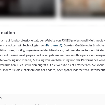
rmation
such auf fondsprofessionell.at, der Website von FONDS professionell Multimedia
ienste nutzen wir Technologien von
Partnern (4)
. Cookies, Geräte- oder ähnliche
entifikatoren, zufällig zugewiesene Identifikatoren, netzwerkbasierte Identifik
en auf Ihrem Gerät gespeichert oder gelesen werden, um Ihre personenbezogen
rte Werbung und Inhalte, Messung von Werbeleistung und der Performance von 
erarbeiten. Dies ist für den Zugriff auf die Website nicht erforderlich. Sie können
, indem Sie die einzelnen Schalter ändern, oder später jederzeit via Datenschu
7)