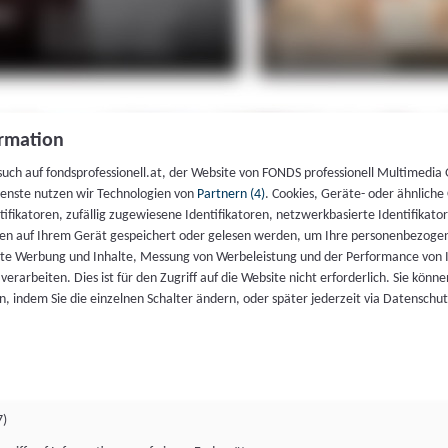
rmation
such auf fondsprofessionell.at, der Website von FONDS professionell Multimedia
ienste nutzen wir Technologien von
Partnern (4)
. Cookies, Geräte- oder ähnliche
entifikatoren, zufällig zugewiesene Identifikatoren, netzwerkbasierte Identifik
en auf Ihrem Gerät gespeichert oder gelesen werden, um Ihre personenbezogen
rte Werbung und Inhalte, Messung von Werbeleistung und der Performance von 
erarbeiten. Dies ist für den Zugriff auf die Website nicht erforderlich. Sie können
, indem Sie die einzelnen Schalter ändern, oder später jederzeit via Datenschu
7)