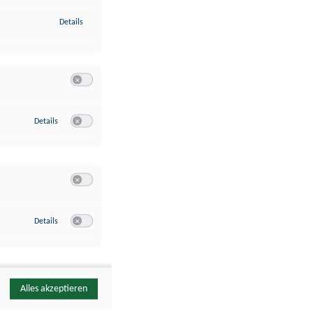
zu Identifikation von Endgeräten anhand automatisch übermittelte
Details
Switch zum Einwilligen bzw. Ablehnen der Kategorie Analyse / 
zu Google Analytics
Details
Switch zum Einwilligen bzw. Ablehnen des Dienstes Google Ana
Switch zum Einwilligen bzw. Ablehnen der Kategorie Sonstige 
zu YouTube
Details
Switch zum Einwilligen bzw. Ablehnen des Dienstes YouTube
Alles akzeptieren