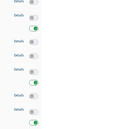
zu Speichern von oder Zugriff auf Informationen auf einem Endgerät
Details
Switch zum Einwilligen bzw. Ablehnen des Dienstes Speichern 
zu Verwendung reduzierter Daten zur Auswahl von Werbeanzeigen
Details
Switch zum Einwilligen bzw. Ablehnen des Dienstes Verwend
Switch zum Einwilligen bzw. Ablehnen des Dienstes Verwendu
zu Erstellung von Profilen für personalisierte Werbung
Details
Switch zum Einwilligen bzw. Ablehnen des Dienstes Erstellung 
zu Verwendung von Profilen zur Auswahl personalisierter Werbung
Details
Switch zum Einwilligen bzw. Ablehnen des Dienstes Verwendun
zu Messung der Werbeleistung
Details
Switch zum Einwilligen bzw. Ablehnen des Dienstes Messung 
Switch zum Einwilligen bzw. Ablehnen des Dienstes Messung d
zu Messung der Performance von Inhalten
Details
Switch zum Einwilligen bzw. Ablehnen des Dienstes Messung 
zu Analyse von Zielgruppen durch Statistiken oder Kombinationen von Dat
Details
Switch zum Einwilligen bzw. Ablehnen des Dienstes Analyse v
Switch zum Einwilligen bzw. Ablehnen des Dienstes Analyse v