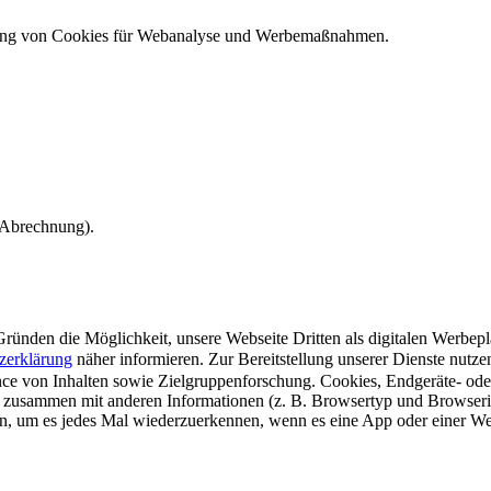
ndung von Cookies für Webanalyse und Werbemaßnahmen.
e Abrechnung).
ünden die Möglichkeit, unsere Webseite Dritten als digitalen Werbeplat
zerklärung
näher informieren.
Zur Bereitstellung unserer Dienste nutz
e von Inhalten sowie Zielgruppenforschung. Cookies, Endgeräte- ode
 zusammen mit anderen Informationen (z. B. Browsertyp und Browserin
n, um es jedes Mal wiederzuerkennen, wenn es eine App oder einer Webs