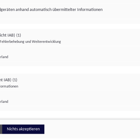
ndgeräten anhand automatisch übermittelter Informationen
icht IAB)
(1)
Fehlerbehebung und Weiterentwicklung
Irland
Impressum
Datenschutzerklärung
Datenschutzeinstellungen
ht IAB)
(1)
nformationen
Irland
ionell
Nichts akzeptieren