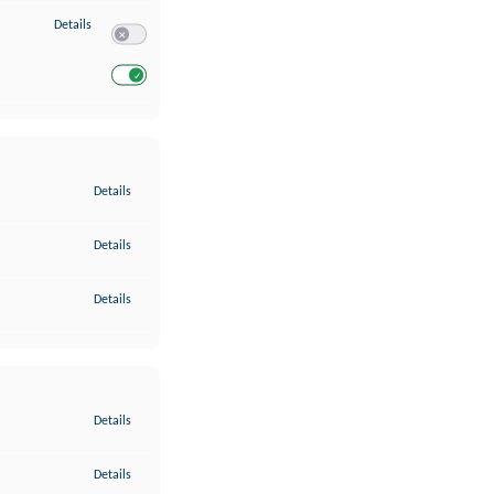
zu Entwicklung und Verbesserung der Angebote
Details
Switch zum Einwilligen bzw. Ablehnen des Dienstes Entwickl
Switch zum Einwilligen bzw. Ablehnen des Dienstes Entwicklu
zu Gewährleistung der Sicherheit, Verhinderung und Aufdeckung v
Details
zu Bereitstellung und Anzeige von Werbung und Inhalten
Details
zu Ihre Entscheidungen zum Datenschutz speichern und übermittel
Details
zu Abgleichung und Kombination von Daten aus unterschiedlichen 
Details
zu Verknüpfung verschiedener Endgeräte
Details