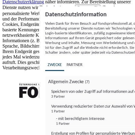
Datenschutzerklärung
näher informieren.
Zur Bereitstellung unserer
Dienste nutzen wir Technologien von
. Zwecke:
Partnern (5)
personalisierte Werbung und Inhalte, Messung von Werbeleistung
Datenschutzinformation
und der Performance von Inhalten sowie Zielgruppenforschung.
Vielen Dank für Ihren Besuch auf fondsprofessionell.at
Cookies, Endgeräte- oder ähnliche Online-Kennungen (z. B. login-
Bereitstellung unserer Dienste nutzen wir Technologien
basierte Kennungen, zufällig generierte Kennungen,
Login-basierte Identifikatoren, zufällig zugewiesene Id
netzwerkbasierte Kennungen) können zusammen mit anderen
Informationen auf Ihrem Gerät gespeichert oder gelese
Informationen (z. B. Browsertyp und Browserinformationen,
Werbung und Inhalte, Messung von Werbeleistung und d
Sprache, Bildschirmgröße, unterstützte Technologien usw.) auf
ist für den Zugriff auf die Website nicht erforderlich. S
Ihrem Endgerät gespeichert oder von dort ausgelesen werden, um es
Schalter ändern, oder später jederzeit via Datenschutzer
jedes Mal wiederzuerkennen, wenn es eine App oder einer Webseite
aufruft. Dies geschieht für einen oder mehrere der hier aufgeführten
ZWECKE
PARTNER
Verarbeitungszwecke.
Allgemein Zwecke
(7)
Speichern von oder Zugriff auf Informationen au
3 Partner
FONDS professionell
Verwendung reduzierter Daten zur Auswahl von
1 Partner
- mit berechtigtem Interesse
1 Partner
Erstellung von Profilen für personalisierte Werbu