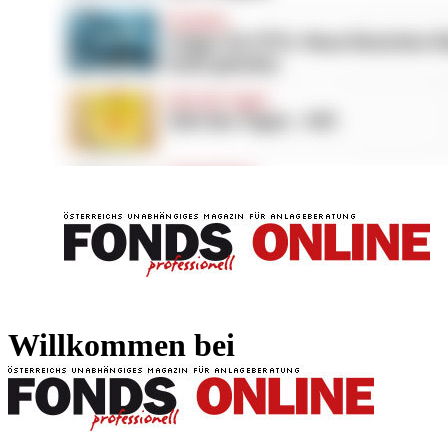
FONDS professionell
FONDS professi
Willkommen bei