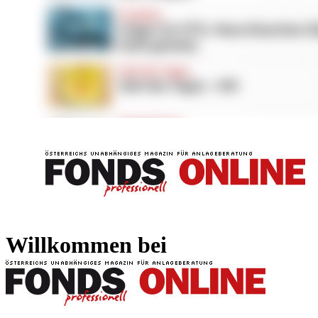
FONDS professionell
FONDS professi
Willkommen bei