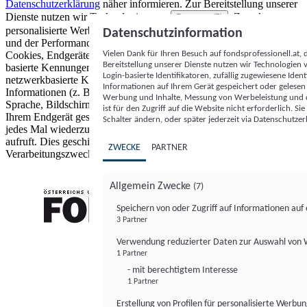
Datenschutzerklärung
näher informieren.
Zur Bereitstellung unserer
Dienste nutzen wir Technologien von
. Zwecke:
Partnern (5)
personalisierte Werbung und Inhalte, Messung von Werbeleistung
Datenschutzinformation
und der Performance von Inhalten sowie Zielgruppenforschung.
Vielen Dank für Ihren Besuch auf fondsprofessionell.at
Cookies, Endgeräte- oder ähnliche Online-Kennungen (z. B. login-
Bereitstellung unserer Dienste nutzen wir Technologien
basierte Kennungen, zufällig generierte Kennungen,
Login-basierte Identifikatoren, zufällig zugewiesene Id
netzwerkbasierte Kennungen) können zusammen mit anderen
Informationen auf Ihrem Gerät gespeichert oder gelese
Informationen (z. B. Browsertyp und Browserinformationen,
Werbung und Inhalte, Messung von Werbeleistung und d
Sprache, Bildschirmgröße, unterstützte Technologien usw.) auf
ist für den Zugriff auf die Website nicht erforderlich. S
Ihrem Endgerät gespeichert oder von dort ausgelesen werden, um es
Schalter ändern, oder später jederzeit via Datenschutzer
jedes Mal wiederzuerkennen, wenn es eine App oder einer Webseite
aufruft. Dies geschieht für einen oder mehrere der hier aufgeführten
ZWECKE
PARTNER
Verarbeitungszwecke.
Allgemein Zwecke
(7)
Speichern von oder Zugriff auf Informationen au
3 Partner
FONDS professionell
Verwendung reduzierter Daten zur Auswahl von
1 Partner
- mit berechtigtem Interesse
1 Partner
Erstellung von Profilen für personalisierte Werbu