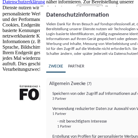
Datenschutzerklärung
näher informieren.
Zur Bereitstellung unserer
Dienste nutzen wir Technologien von
. Zwecke:
Partnern (5)
personalisierte Werbung und Inhalte, Messung von Werbeleistung
Datenschutzinformation
und der Performance von Inhalten sowie Zielgruppenforschung.
Vielen Dank für Ihren Besuch auf fondsprofessionell.at
Cookies, Endgeräte- oder ähnliche Online-Kennungen (z. B. login-
Bereitstellung unserer Dienste nutzen wir Technologien
basierte Kennungen, zufällig generierte Kennungen,
Login-basierte Identifikatoren, zufällig zugewiesene Id
netzwerkbasierte Kennungen) können zusammen mit anderen
Informationen auf Ihrem Gerät gespeichert oder gelese
Informationen (z. B. Browsertyp und Browserinformationen,
Werbung und Inhalte, Messung von Werbeleistung und d
Sprache, Bildschirmgröße, unterstützte Technologien usw.) auf
ist für den Zugriff auf die Website nicht erforderlich. S
Ihrem Endgerät gespeichert oder von dort ausgelesen werden, um es
Schalter ändern, oder später jederzeit via Datenschutzer
jedes Mal wiederzuerkennen, wenn es eine App oder einer Webseite
aufruft. Dies geschieht für einen oder mehrere der hier aufgeführten
ZWECKE
PARTNER
Verarbeitungszwecke.
Allgemein Zwecke
(7)
Speichern von oder Zugriff auf Informationen au
3 Partner
FONDS professionell
Verwendung reduzierter Daten zur Auswahl von
1 Partner
- mit berechtigtem Interesse
1 Partner
Erstellung von Profilen für personalisierte Werbu