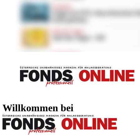
FONDS professionell
FONDS professi
Willkommen bei