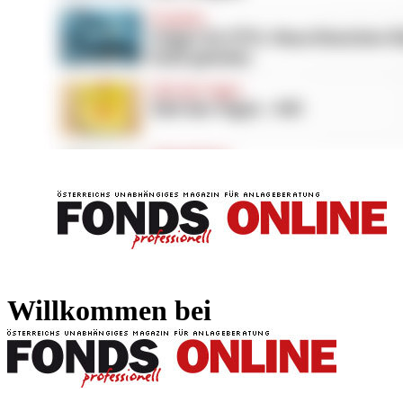
FONDS professionell
FONDS professi
Willkommen bei