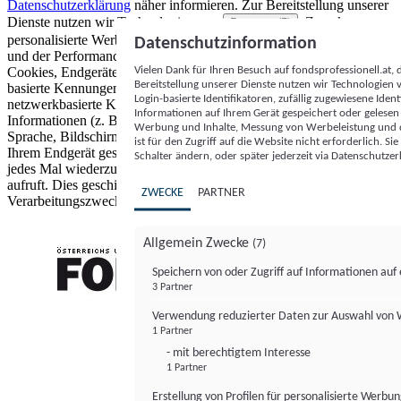
Datenschutzerklärung
näher informieren.
Zur Bereitstellung unserer
Dienste nutzen wir Technologien von
. Zwecke:
Partnern (5)
personalisierte Werbung und Inhalte, Messung von Werbeleistung
Datenschutzinformation
und der Performance von Inhalten sowie Zielgruppenforschung.
Vielen Dank für Ihren Besuch auf fondsprofessionell.at
Cookies, Endgeräte- oder ähnliche Online-Kennungen (z. B. login-
Bereitstellung unserer Dienste nutzen wir Technologien
basierte Kennungen, zufällig generierte Kennungen,
Login-basierte Identifikatoren, zufällig zugewiesene Id
netzwerkbasierte Kennungen) können zusammen mit anderen
Informationen auf Ihrem Gerät gespeichert oder gelese
Informationen (z. B. Browsertyp und Browserinformationen,
Werbung und Inhalte, Messung von Werbeleistung und d
Sprache, Bildschirmgröße, unterstützte Technologien usw.) auf
ist für den Zugriff auf die Website nicht erforderlich. S
Ihrem Endgerät gespeichert oder von dort ausgelesen werden, um es
Schalter ändern, oder später jederzeit via Datenschutzer
jedes Mal wiederzuerkennen, wenn es eine App oder einer Webseite
aufruft. Dies geschieht für einen oder mehrere der hier aufgeführten
ZWECKE
PARTNER
Verarbeitungszwecke.
Allgemein Zwecke
(7)
Speichern von oder Zugriff auf Informationen au
3 Partner
FONDS professionell
Verwendung reduzierter Daten zur Auswahl von
1 Partner
- mit berechtigtem Interesse
1 Partner
Erstellung von Profilen für personalisierte Werbu