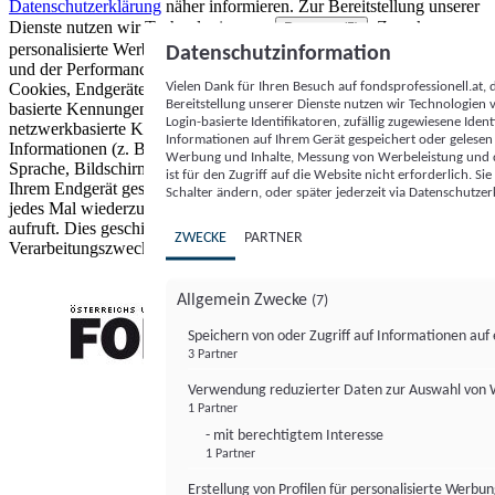
Datenschutzerklärung
näher informieren.
Zur Bereitstellung unserer
Dienste nutzen wir Technologien von
. Zwecke:
Partnern (5)
personalisierte Werbung und Inhalte, Messung von Werbeleistung
Datenschutzinformation
und der Performance von Inhalten sowie Zielgruppenforschung.
Vielen Dank für Ihren Besuch auf fondsprofessionell.at
Cookies, Endgeräte- oder ähnliche Online-Kennungen (z. B. login-
Bereitstellung unserer Dienste nutzen wir Technologien
basierte Kennungen, zufällig generierte Kennungen,
Login-basierte Identifikatoren, zufällig zugewiesene Id
netzwerkbasierte Kennungen) können zusammen mit anderen
Informationen auf Ihrem Gerät gespeichert oder gelese
Informationen (z. B. Browsertyp und Browserinformationen,
Werbung und Inhalte, Messung von Werbeleistung und d
Sprache, Bildschirmgröße, unterstützte Technologien usw.) auf
ist für den Zugriff auf die Website nicht erforderlich. S
Ihrem Endgerät gespeichert oder von dort ausgelesen werden, um es
Schalter ändern, oder später jederzeit via Datenschutzer
jedes Mal wiederzuerkennen, wenn es eine App oder einer Webseite
aufruft. Dies geschieht für einen oder mehrere der hier aufgeführten
ZWECKE
PARTNER
Verarbeitungszwecke.
Allgemein Zwecke
(7)
Speichern von oder Zugriff auf Informationen au
3 Partner
FONDS professionell
Verwendung reduzierter Daten zur Auswahl von
1 Partner
- mit berechtigtem Interesse
1 Partner
Erstellung von Profilen für personalisierte Werbu