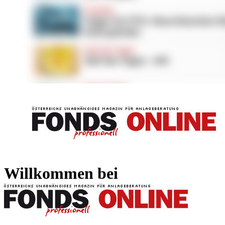
FONDS professionell
FONDS professi
Willkommen bei