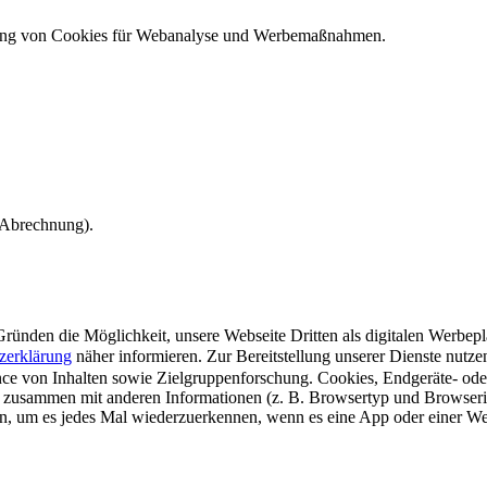
ndung von Cookies für Webanalyse und Werbemaßnahmen.
e Abrechnung).
ünden die Möglichkeit, unsere Webseite Dritten als digitalen Werbeplat
zerklärung
näher informieren.
Zur Bereitstellung unserer Dienste nutz
e von Inhalten sowie Zielgruppenforschung. Cookies, Endgeräte- ode
 zusammen mit anderen Informationen (z. B. Browsertyp und Browserin
n, um es jedes Mal wiederzuerkennen, wenn es eine App oder einer Webs