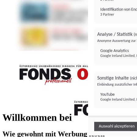
Identifikation von E
3 Partner
Analyse / Statistik
(n
Anonyme Auswertung zur 
Google Analytics
Google Ireland Limited, 
Sonstige Inhalte
(nic
Einbindung zusätzlicher I
FONDS professionell
YouTube
Google Ireland Limited, 
FONDS profess
Willkommen bei
Auswahl akzeptieren
Wie gewohnt mit Werbung lesen