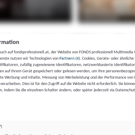
rmation
such auf fondsprofessionell.at, der Website von FONDS professionell Multimedia
ienste nutzen wir Technologien von
Partnern (4)
. Cookies, Geräte- oder ähnliche
entifikatoren, zufällig zugewiesene Identifikatoren, netzwerkbasierte Identifik
en auf Ihrem Gerät gespeichert oder gelesen werden, um Ihre personenbezogen
rte Werbung und Inhalte, Messung von Werbeleistung und der Performance von 
erarbeiten. Dies ist für den Zugriff auf die Website nicht erforderlich. Sie können
, indem Sie die einzelnen Schalter ändern, oder später jederzeit via Datenschu
7)