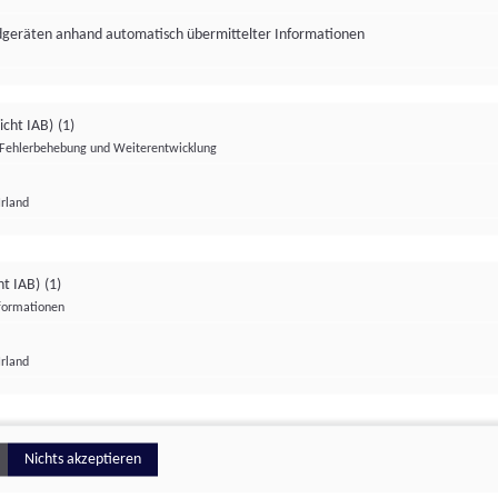
ndgeräten anhand automatisch übermittelter Informationen
icht IAB)
(1)
Fehlerbehebung und Weiterentwicklung
Irland
Impressum
Datenschutzerklärung
Datenschutzeinstellungen
ht IAB)
(1)
nformationen
Irland
ionell
Nichts akzeptieren