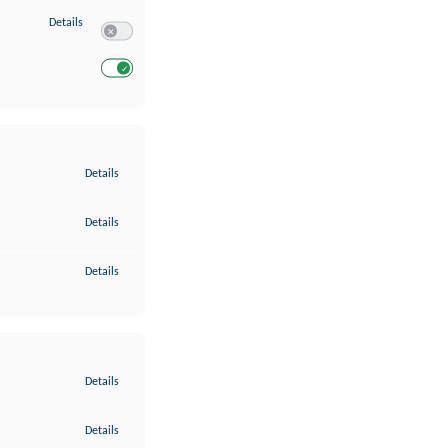
zu Entwicklung und Verbesserung der Angebote
Details
Switch zum Einwilligen bzw. Ablehnen des Dienstes Entwickl
Switch zum Einwilligen bzw. Ablehnen des Dienstes Entwicklu
zu Gewährleistung der Sicherheit, Verhinderung und Aufdeckung v
Details
zu Bereitstellung und Anzeige von Werbung und Inhalten
Details
zu Ihre Entscheidungen zum Datenschutz speichern und übermittel
Details
zu Abgleichung und Kombination von Daten aus unterschiedlichen 
Details
zu Verknüpfung verschiedener Endgeräte
Details