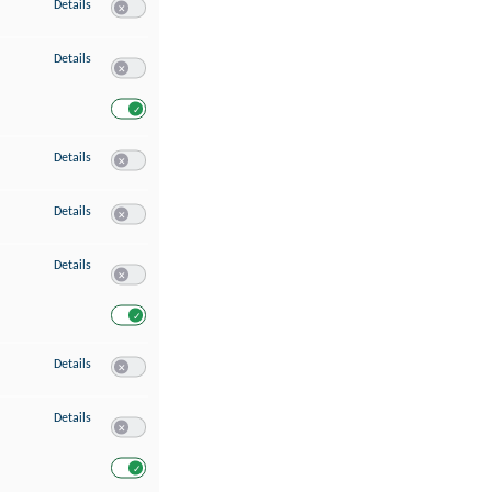
zu Speichern von oder Zugriff auf Informationen auf einem Endgerät
Details
Switch zum Einwilligen bzw. Ablehnen des Dienstes Speichern 
zu Verwendung reduzierter Daten zur Auswahl von Werbeanzeigen
Details
Switch zum Einwilligen bzw. Ablehnen des Dienstes Verwend
Switch zum Einwilligen bzw. Ablehnen des Dienstes Verwendu
zu Erstellung von Profilen für personalisierte Werbung
Details
Switch zum Einwilligen bzw. Ablehnen des Dienstes Erstellung 
zu Verwendung von Profilen zur Auswahl personalisierter Werbung
Details
Switch zum Einwilligen bzw. Ablehnen des Dienstes Verwendun
zu Messung der Werbeleistung
Details
Switch zum Einwilligen bzw. Ablehnen des Dienstes Messung 
Switch zum Einwilligen bzw. Ablehnen des Dienstes Messung d
zu Messung der Performance von Inhalten
Details
Switch zum Einwilligen bzw. Ablehnen des Dienstes Messung 
zu Analyse von Zielgruppen durch Statistiken oder Kombinationen von Dat
Details
Switch zum Einwilligen bzw. Ablehnen des Dienstes Analyse v
Switch zum Einwilligen bzw. Ablehnen des Dienstes Analyse v