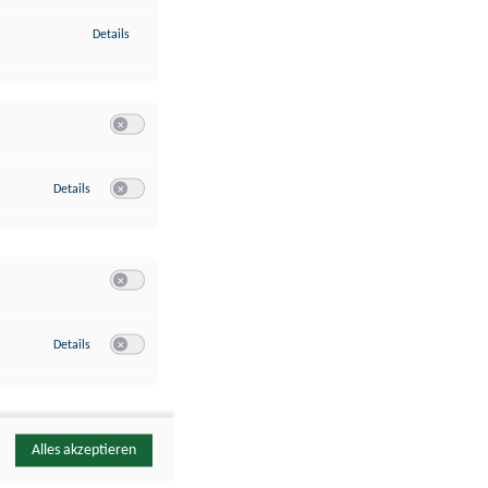
zu Identifikation von Endgeräten anhand automatisch übermittelte
Details
Switch zum Einwilligen bzw. Ablehnen der Kategorie Analyse / 
zu Google Analytics
Details
Switch zum Einwilligen bzw. Ablehnen des Dienstes Google Ana
Switch zum Einwilligen bzw. Ablehnen der Kategorie Sonstige 
zu YouTube
Details
Switch zum Einwilligen bzw. Ablehnen des Dienstes YouTube
Alles akzeptieren