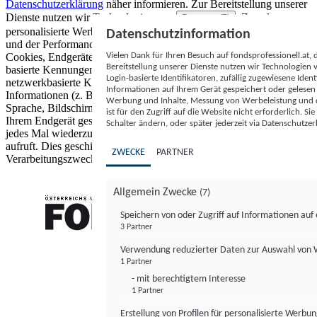
Datenschutzerklärung
näher informieren.
Zur Bereitstellung unserer
Dienste nutzen wir Technologien von
. Zwecke:
Partnern (5)
personalisierte Werbung und Inhalte, Messung von Werbeleistung
Datenschutzinformation
und der Performance von Inhalten sowie Zielgruppenforschung.
Vielen Dank für Ihren Besuch auf fondsprofessionell.at
Cookies, Endgeräte- oder ähnliche Online-Kennungen (z. B. login-
Bereitstellung unserer Dienste nutzen wir Technologien
basierte Kennungen, zufällig generierte Kennungen,
Login-basierte Identifikatoren, zufällig zugewiesene Id
netzwerkbasierte Kennungen) können zusammen mit anderen
Informationen auf Ihrem Gerät gespeichert oder gelese
Informationen (z. B. Browsertyp und Browserinformationen,
Werbung und Inhalte, Messung von Werbeleistung und d
Sprache, Bildschirmgröße, unterstützte Technologien usw.) auf
ist für den Zugriff auf die Website nicht erforderlich. S
Ihrem Endgerät gespeichert oder von dort ausgelesen werden, um es
Schalter ändern, oder später jederzeit via Datenschutzer
jedes Mal wiederzuerkennen, wenn es eine App oder einer Webseite
aufruft. Dies geschieht für einen oder mehrere der hier aufgeführten
ZWECKE
PARTNER
Verarbeitungszwecke.
Allgemein Zwecke
(7)
Speichern von oder Zugriff auf Informationen au
3 Partner
FONDS professionell
Verwendung reduzierter Daten zur Auswahl von
1 Partner
- mit berechtigtem Interesse
1 Partner
Erstellung von Profilen für personalisierte Werbu