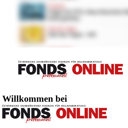
FONDS professionell
FONDS professi
Willkommen bei