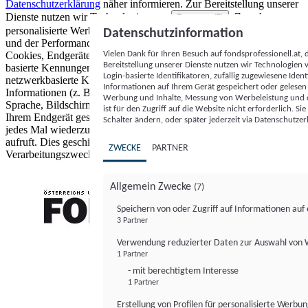
Datenschutzerklärung
näher informieren.
Zur Bereitstellung unserer
Dienste nutzen wir Technologien von
. Zwecke:
Partnern (5)
personalisierte Werbung und Inhalte, Messung von Werbeleistung
Datenschutzinformation
und der Performance von Inhalten sowie Zielgruppenforschung.
Vielen Dank für Ihren Besuch auf fondsprofessionell.at
Cookies, Endgeräte- oder ähnliche Online-Kennungen (z. B. login-
Bereitstellung unserer Dienste nutzen wir Technologien
basierte Kennungen, zufällig generierte Kennungen,
Login-basierte Identifikatoren, zufällig zugewiesene Id
netzwerkbasierte Kennungen) können zusammen mit anderen
Informationen auf Ihrem Gerät gespeichert oder gelese
Informationen (z. B. Browsertyp und Browserinformationen,
Werbung und Inhalte, Messung von Werbeleistung und d
Sprache, Bildschirmgröße, unterstützte Technologien usw.) auf
ist für den Zugriff auf die Website nicht erforderlich. S
Ihrem Endgerät gespeichert oder von dort ausgelesen werden, um es
Schalter ändern, oder später jederzeit via Datenschutzer
jedes Mal wiederzuerkennen, wenn es eine App oder einer Webseite
aufruft. Dies geschieht für einen oder mehrere der hier aufgeführten
ZWECKE
PARTNER
Verarbeitungszwecke.
Allgemein Zwecke
(7)
Speichern von oder Zugriff auf Informationen au
3 Partner
FONDS professionell
Verwendung reduzierter Daten zur Auswahl von
1 Partner
- mit berechtigtem Interesse
1 Partner
Erstellung von Profilen für personalisierte Werbu