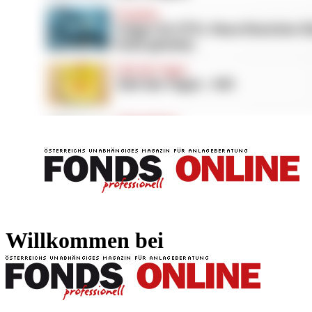
FONDS professionell
FONDS professi
Willkommen bei