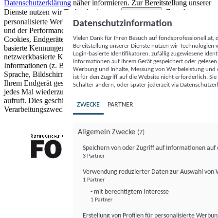
Datenschutzerklärung
näher informieren.
Zur Bereitstellung unserer
Dienste nutzen wir Technologien von
. Zwecke:
Partnern (5)
personalisierte Werbung und Inhalte, Messung von Werbeleistung
Datenschutzinformation
und der Performance von Inhalten sowie Zielgruppenforschung.
Vielen Dank für Ihren Besuch auf fondsprofessionell.at
Cookies, Endgeräte- oder ähnliche Online-Kennungen (z. B. login-
Bereitstellung unserer Dienste nutzen wir Technologien
basierte Kennungen, zufällig generierte Kennungen,
Login-basierte Identifikatoren, zufällig zugewiesene Id
netzwerkbasierte Kennungen) können zusammen mit anderen
Informationen auf Ihrem Gerät gespeichert oder gelese
Informationen (z. B. Browsertyp und Browserinformationen,
Werbung und Inhalte, Messung von Werbeleistung und d
Sprache, Bildschirmgröße, unterstützte Technologien usw.) auf
ist für den Zugriff auf die Website nicht erforderlich. S
Ihrem Endgerät gespeichert oder von dort ausgelesen werden, um es
Schalter ändern, oder später jederzeit via Datenschutzer
jedes Mal wiederzuerkennen, wenn es eine App oder einer Webseite
aufruft. Dies geschieht für einen oder mehrere der hier aufgeführten
ZWECKE
PARTNER
Verarbeitungszwecke.
Allgemein Zwecke
(7)
Speichern von oder Zugriff auf Informationen au
3 Partner
FONDS professionell
Verwendung reduzierter Daten zur Auswahl von
1 Partner
- mit berechtigtem Interesse
1 Partner
Erstellung von Profilen für personalisierte Werbu