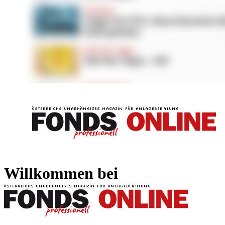
FONDS professionell
FONDS professi
Willkommen bei