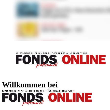
FONDS professionell
FONDS professi
Willkommen bei