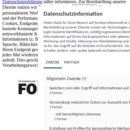
Datenschutzerklärung
näher informieren.
Zur Bereitstellung unserer
Dienste nutzen wir Technologien von
. Zwecke:
Partnern (5)
personalisierte Werbung und Inhalte, Messung von Werbeleistung
Datenschutzinformation
und der Performance von Inhalten sowie Zielgruppenforschung.
Vielen Dank für Ihren Besuch auf fondsprofessionell.at
Cookies, Endgeräte- oder ähnliche Online-Kennungen (z. B. login-
Bereitstellung unserer Dienste nutzen wir Technologien
basierte Kennungen, zufällig generierte Kennungen,
Login-basierte Identifikatoren, zufällig zugewiesene Id
netzwerkbasierte Kennungen) können zusammen mit anderen
Informationen auf Ihrem Gerät gespeichert oder gelese
Informationen (z. B. Browsertyp und Browserinformationen,
Werbung und Inhalte, Messung von Werbeleistung und d
Sprache, Bildschirmgröße, unterstützte Technologien usw.) auf
ist für den Zugriff auf die Website nicht erforderlich. S
Ihrem Endgerät gespeichert oder von dort ausgelesen werden, um es
Schalter ändern, oder später jederzeit via Datenschutzer
jedes Mal wiederzuerkennen, wenn es eine App oder einer Webseite
aufruft. Dies geschieht für einen oder mehrere der hier aufgeführten
ZWECKE
PARTNER
Verarbeitungszwecke.
Allgemein Zwecke
(7)
Speichern von oder Zugriff auf Informationen au
3 Partner
FONDS professionell
Verwendung reduzierter Daten zur Auswahl von
1 Partner
- mit berechtigtem Interesse
1 Partner
Erstellung von Profilen für personalisierte Werbu