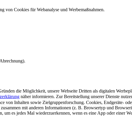
ndung von Cookies für Webanalyse und Werbemaßnahmen.
e Abrechnung).
ünden die Möglichkeit, unsere Webseite Dritten als digitalen Werbeplat
zerklärung
näher informieren.
Zur Bereitstellung unserer Dienste nutz
e von Inhalten sowie Zielgruppenforschung. Cookies, Endgeräte- ode
 zusammen mit anderen Informationen (z. B. Browsertyp und Browserin
n, um es jedes Mal wiederzuerkennen, wenn es eine App oder einer Webs