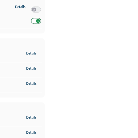
zu Entwicklung und Verbesserung der Angebote
Details
Switch zum Einwilligen bzw. Ablehnen des Dienstes Entwickl
Switch zum Einwilligen bzw. Ablehnen des Dienstes Entwicklu
zu Gewährleistung der Sicherheit, Verhinderung und Aufdeckung v
Details
zu Bereitstellung und Anzeige von Werbung und Inhalten
Details
zu Ihre Entscheidungen zum Datenschutz speichern und übermittel
Details
zu Abgleichung und Kombination von Daten aus unterschiedlichen 
Details
zu Verknüpfung verschiedener Endgeräte
Details