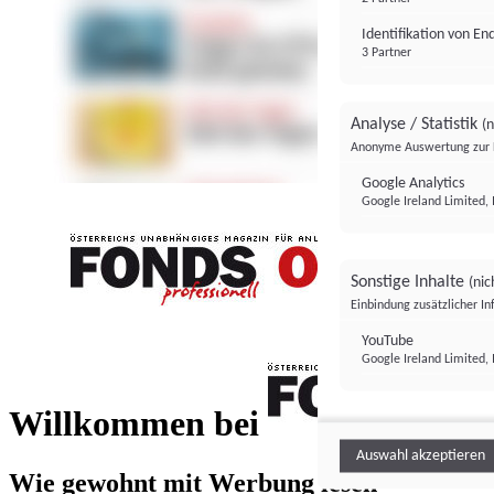
Identifikation von E
3 Partner
Analyse / Statistik
(n
Anonyme Auswertung zur 
Google Analytics
Google Ireland Limited, 
Sonstige Inhalte
(nic
Einbindung zusätzlicher I
FONDS professionell
YouTube
Google Ireland Limited, 
FONDS profess
Willkommen bei
Auswahl akzeptieren
Wie gewohnt mit Werbung lesen