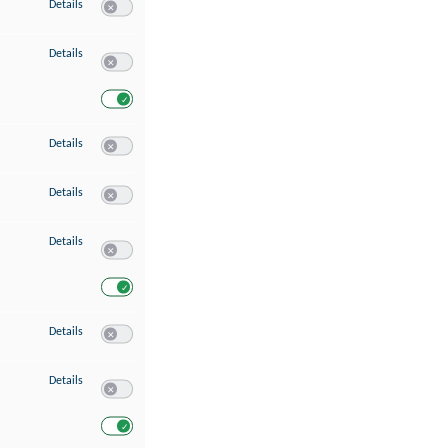
zu Speichern von oder Zugriff auf Informationen auf einem Endgerät
Details
Switch zum Einwilligen bzw. Ablehnen des Dienstes Speichern 
zu Verwendung reduzierter Daten zur Auswahl von Werbeanzeigen
Details
Switch zum Einwilligen bzw. Ablehnen des Dienstes Verwend
Switch zum Einwilligen bzw. Ablehnen des Dienstes Verwendu
zu Erstellung von Profilen für personalisierte Werbung
Details
Switch zum Einwilligen bzw. Ablehnen des Dienstes Erstellung 
zu Verwendung von Profilen zur Auswahl personalisierter Werbung
Details
Switch zum Einwilligen bzw. Ablehnen des Dienstes Verwendun
zu Messung der Werbeleistung
Details
Switch zum Einwilligen bzw. Ablehnen des Dienstes Messung 
Switch zum Einwilligen bzw. Ablehnen des Dienstes Messung d
zu Messung der Performance von Inhalten
Details
Switch zum Einwilligen bzw. Ablehnen des Dienstes Messung 
zu Analyse von Zielgruppen durch Statistiken oder Kombinationen von Dat
Details
Switch zum Einwilligen bzw. Ablehnen des Dienstes Analyse v
Switch zum Einwilligen bzw. Ablehnen des Dienstes Analyse v