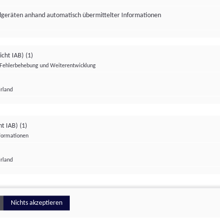
ndgeräten anhand automatisch übermittelter Informationen
icht IAB)
(1)
Fehlerbehebung und Weiterentwicklung
Irland
Impressum
Datenschutzerklärung
Datenschutzeinstellungen
ht IAB)
(1)
nformationen
Irland
ionell
Nichts akzeptieren