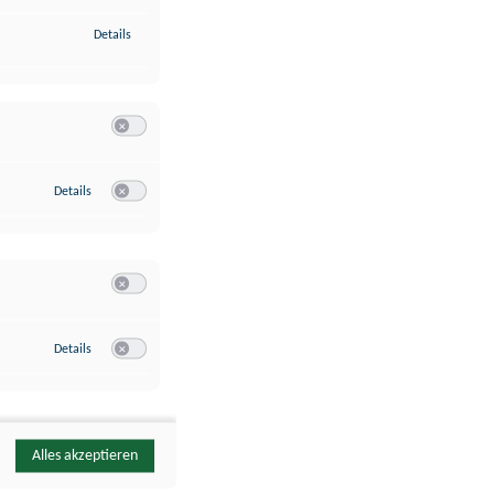
zu Identifikation von Endgeräten anhand automatisch übermittelte
Details
Switch zum Einwilligen bzw. Ablehnen der Kategorie Analyse / 
zu Google Analytics
Details
Switch zum Einwilligen bzw. Ablehnen des Dienstes Google Ana
Switch zum Einwilligen bzw. Ablehnen der Kategorie Sonstige 
zu YouTube
Details
Switch zum Einwilligen bzw. Ablehnen des Dienstes YouTube
Alles akzeptieren