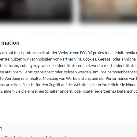
rmation
such auf fondsprofessionell.at, der Website von FONDS professionell Multimedia
ienste nutzen wir Technologien von
Partnern (4)
. Cookies, Geräte- oder ähnliche
entifikatoren, zufällig zugewiesene Identifikatoren, netzwerkbasierte Identifik
en auf Ihrem Gerät gespeichert oder gelesen werden, um Ihre personenbezogen
rte Werbung und Inhalte, Messung von Werbeleistung und der Performance von 
erarbeiten. Dies ist für den Zugriff auf die Website nicht erforderlich. Sie können
, indem Sie die einzelnen Schalter ändern, oder später jederzeit via Datenschu
7)