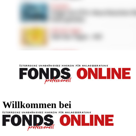
FONDS professionell
FONDS professi
Willkommen bei