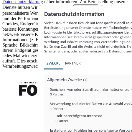
Datenschutzerklärung
näher informieren.
Zur Bereitstellung unserer
Dienste nutzen wir Technologien von
. Zwecke:
Partnern (5)
personalisierte Werbung und Inhalte, Messung von Werbeleistung
Datenschutzinformation
und der Performance von Inhalten sowie Zielgruppenforschung.
Vielen Dank für Ihren Besuch auf fondsprofessionell.at
Cookies, Endgeräte- oder ähnliche Online-Kennungen (z. B. login-
Bereitstellung unserer Dienste nutzen wir Technologien
basierte Kennungen, zufällig generierte Kennungen,
Login-basierte Identifikatoren, zufällig zugewiesene Id
netzwerkbasierte Kennungen) können zusammen mit anderen
Informationen auf Ihrem Gerät gespeichert oder gelese
Informationen (z. B. Browsertyp und Browserinformationen,
Werbung und Inhalte, Messung von Werbeleistung und d
Sprache, Bildschirmgröße, unterstützte Technologien usw.) auf
ist für den Zugriff auf die Website nicht erforderlich. S
Ihrem Endgerät gespeichert oder von dort ausgelesen werden, um es
Schalter ändern, oder später jederzeit via Datenschutzer
jedes Mal wiederzuerkennen, wenn es eine App oder einer Webseite
aufruft. Dies geschieht für einen oder mehrere der hier aufgeführten
ZWECKE
PARTNER
Verarbeitungszwecke.
Allgemein Zwecke
(7)
Speichern von oder Zugriff auf Informationen au
3 Partner
FONDS professionell
Verwendung reduzierter Daten zur Auswahl von
1 Partner
- mit berechtigtem Interesse
1 Partner
Erstellung von Profilen für personalisierte Werbu