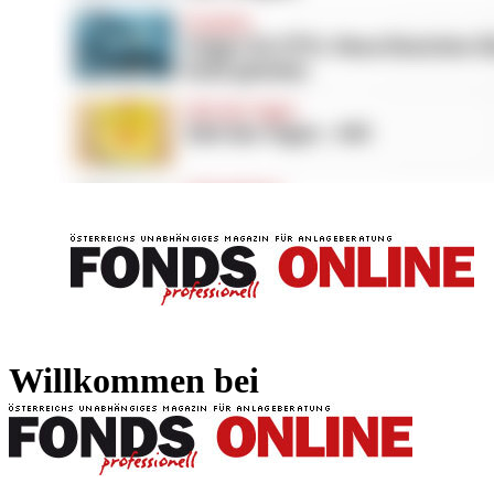
FONDS professionell
FONDS professi
Willkommen bei