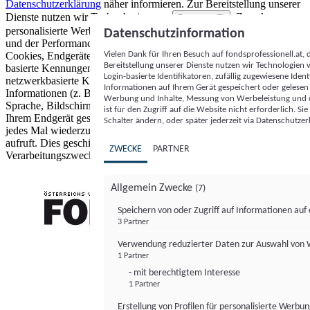
Datenschutzerklärung
näher informieren.
Zur Bereitstellung unserer
Dienste nutzen wir Technologien von
. Zwecke:
Partnern (5)
personalisierte Werbung und Inhalte, Messung von Werbeleistung
Datenschutzinformation
und der Performance von Inhalten sowie Zielgruppenforschung.
Vielen Dank für Ihren Besuch auf fondsprofessionell.at
Cookies, Endgeräte- oder ähnliche Online-Kennungen (z. B. login-
Bereitstellung unserer Dienste nutzen wir Technologien
basierte Kennungen, zufällig generierte Kennungen,
Login-basierte Identifikatoren, zufällig zugewiesene Id
netzwerkbasierte Kennungen) können zusammen mit anderen
Informationen auf Ihrem Gerät gespeichert oder gelese
Informationen (z. B. Browsertyp und Browserinformationen,
Werbung und Inhalte, Messung von Werbeleistung und d
Sprache, Bildschirmgröße, unterstützte Technologien usw.) auf
ist für den Zugriff auf die Website nicht erforderlich. S
Ihrem Endgerät gespeichert oder von dort ausgelesen werden, um es
Schalter ändern, oder später jederzeit via Datenschutzer
jedes Mal wiederzuerkennen, wenn es eine App oder einer Webseite
aufruft. Dies geschieht für einen oder mehrere der hier aufgeführten
ZWECKE
PARTNER
Verarbeitungszwecke.
Allgemein Zwecke
(7)
Speichern von oder Zugriff auf Informationen au
3 Partner
FONDS professionell
Verwendung reduzierter Daten zur Auswahl von
1 Partner
- mit berechtigtem Interesse
1 Partner
Erstellung von Profilen für personalisierte Werbu